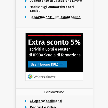
Le
Sentenze di Cassazione
Lavoro
Notizie sugli
Ammortizzatori
Sociali
La
pagina
delle
Dimissioni online
Formazione
Gli
Approfondimenti
Podcast
e
Video