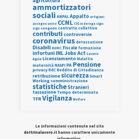
agricoltura
ammortizzatori
sociali
Appalto
ANPAL
artigiani
CCNL
assegno unico
cigo
CIG in deroga
contratto collettivo
cigs
congedo
contributi
controversie
coronavirus
detassazione
Disabili
fiscale
formazione
DURC
INL
Jobs Act
infortuni
Lavoro
Licenziamento
Agile
Malattia
Pensione
PA
maternità
NASPI
privacy
RdC
Reddito di Cittadinanza
sicurezza
retribuzione
Smart
Working
somministrazione
statistiche
Stranieri
tassazione
Tempo determinato
Vigilanza
TFR
Welfare
Le informazioni contenute nel sito
dottrinalavoro.it
hanno carattere unicamente
informativo.