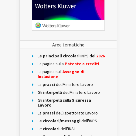
Aree tematiche
Le
principali circolari
INPS del
2026
La pagina sulla
Patente a crediti
La pagina sull'
Assegno di
Inclusione
La
prassi
del Ministero Lavoro
Gli
interpelli
del Ministero Lavoro
Gli
interpelli
sulla
Sicurezza
Lavoro
La
prassi
dell'Ispettorato Lavoro
Le
circolari/messaggi
dell'INPS
Le
circolari
dell'INAIL