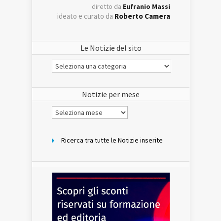
diretto da
Eufranio Massi
ideato e curato da
Roberto Camera
Le Notizie del sito
Le
Notizie
del
sito
Notizie per mese
Notizie
per
mese
Ricerca tra tutte le Notizie inserite