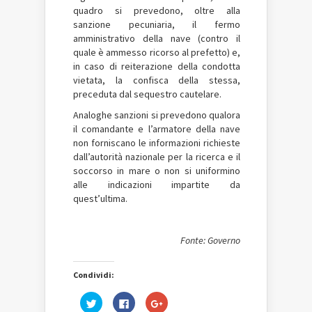
quadro si prevedono, oltre alla
sanzione pecuniaria, il fermo
amministrativo della nave (contro il
quale è ammesso ricorso al prefetto) e,
in caso di reiterazione della condotta
vietata, la confisca della stessa,
preceduta dal sequestro cautelare.
Analoghe sanzioni si prevedono qualora
il comandante e l’armatore della nave
non forniscano le informazioni richieste
dall’autorità nazionale per la ricerca e il
soccorso in mare o non si uniformino
alle indicazioni impartite da
quest’ultima.
Fonte: Governo
Condividi:
Fai
Fai
Fai
clic
clic
clic