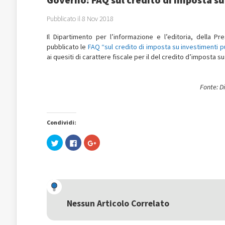
Pubblicato il 8 Nov 2018
Il Dipartimento per l’informazione e l’editoria, della
Pre
pubblicato le
FAQ “sul credito di imposta su investimenti pu
ai quesiti di carattere fiscale per il del credito d’imposta s
Fonte: D
Condividi:
Fai
Fai
Fai
clic
clic
clic
qui
per
qui
per
condividere
per
condividere
su
condividere
su
Facebook
su
Twitter
(Si
Google+
(Si
apre
(Si
apre
in
apre
in
una
in
una
nuova
una
Nessun Articolo Correlato
nuova
finestra)
nuova
finestra)
finestra)