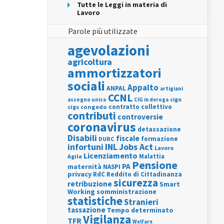
Tutte le Leggi in materia di
Lavoro
Parole più utilizzate
agevolazioni
agricoltura
ammortizzatori
sociali
Appalto
ANPAL
artigiani
CCNL
assegno unico
cigo
CIG in deroga
contratto collettivo
cigs
congedo
contributi
controversie
coronavirus
detassazione
Disabili
fiscale
formazione
DURC
INL
Jobs Act
infortuni
Lavoro
Licenziamento
Agile
Malattia
Pensione
PA
maternità
NASPI
privacy
RdC
Reddito di Cittadinanza
sicurezza
retribuzione
Smart
Working
somministrazione
statistiche
Stranieri
tassazione
Tempo determinato
Vigilanza
TFR
Welfare