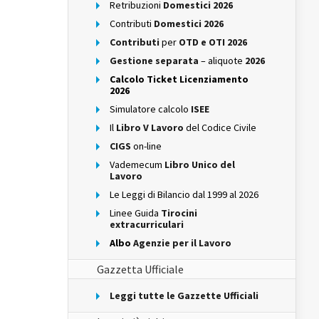
Retribuzioni
Domestici 2026
Contributi
Domestici 2026
Contributi
per
OTD e OTI 2026
Gestione separata
– aliquote
2026
Calcolo Ticket Licenziamento
2026
Simulatore calcolo
ISEE
Il
Libro V Lavoro
del Codice Civile
CIGS
on-line
Vademecum
Libro Unico del
Lavoro
Le Leggi di Bilancio dal 1999 al 2026
Linee Guida
Tirocini
extracurriculari
Albo
Agenzie per il Lavoro
Gazzetta Ufficiale
Leggi tutte le Gazzette Ufficiali