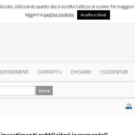
lizzato. Utilizzando questo sito si accetta l'utilizzo di cookie. Per maggiori 
leggere la
pagina cookies
.
Accetta e chiudi
ROFONDIMENTI
CONTRATTI
»
CHI SIAMO
I SOSTENITORI
 investimenti pubblicitari incrementali