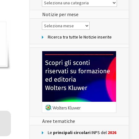
Le
Notizie
del
sito
Notizie per mese
Notizie
per
mese
Ricerca tra tutte le Notizie inserite
Aree tematiche
Le
principali circolari
INPS del
2026