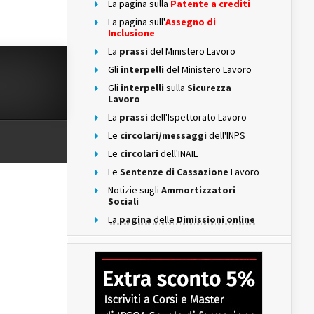
La pagina sulla
Patente a crediti
La pagina sull'
Assegno di
Inclusione
La
prassi
del Ministero Lavoro
Gli
interpelli
del Ministero Lavoro
Gli
interpelli
sulla
Sicurezza
Lavoro
La
prassi
dell'Ispettorato Lavoro
Le
circolari/messaggi
dell'INPS
Le
circolari
dell'INAIL
Le
Sentenze di Cassazione
Lavoro
Notizie sugli
Ammortizzatori
Sociali
La
pagina
delle
Dimissioni online