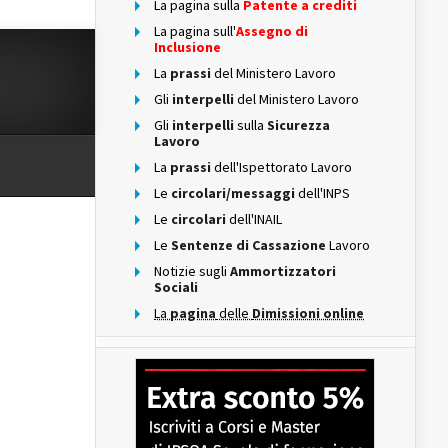
La pagina sulla
Patente a crediti
La pagina sull'
Assegno di
Inclusione
La
prassi
del Ministero Lavoro
Gli
interpelli
del Ministero Lavoro
Gli
interpelli
sulla
Sicurezza
Lavoro
La
prassi
dell'Ispettorato Lavoro
Le
circolari/messaggi
dell'INPS
Le
circolari
dell'INAIL
Le
Sentenze di Cassazione
Lavoro
Notizie sugli
Ammortizzatori
Sociali
La
pagina
delle
Dimissioni online