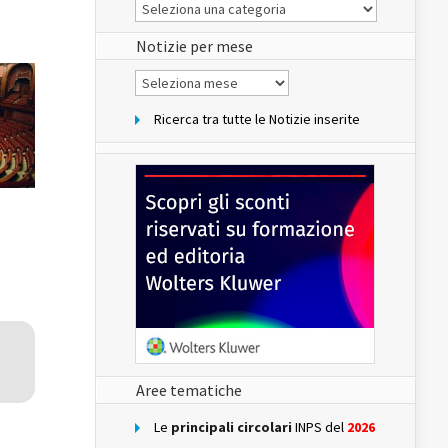
Le
Notizie
del
sito
Notizie per mese
Notizie
per
mese
Ricerca tra tutte le Notizie inserite
Aree tematiche
Le
principali circolari
INPS del
2026