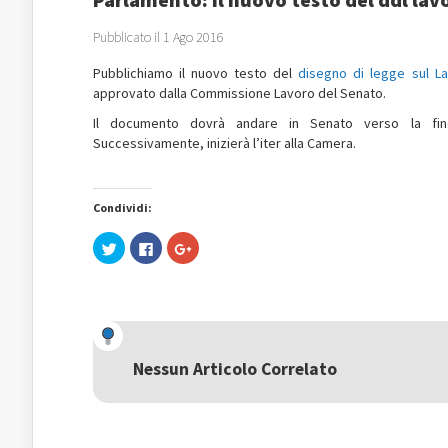
Pubblicato il 1 Ago 2016
Pubblichiamo il nuovo testo del
disegno di legge sul L
approvato dalla Commissione Lavoro del Senato.
Il documento dovrà andare in Senato verso la fi
Successivamente, inizierà l’iter alla Camera.
Condividi:
Fai
Fai
Fai
clic
clic
clic
qui
per
qui
per
condividere
per
condividere
su
condividere
su
Facebook
su
Twitter
(Si
Google+
(Si
apre
(Si
apre
in
apre
in
una
in
una
nuova
una
Nessun Articolo Correlato
nuova
finestra)
nuova
finestra)
finestra)