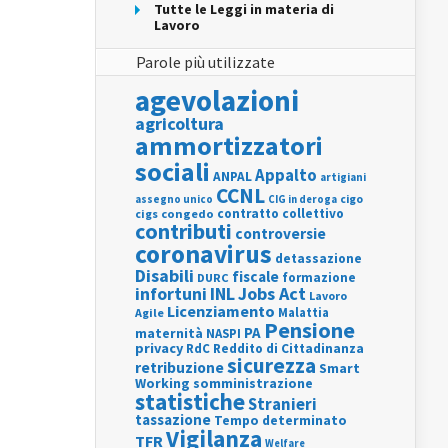
Tutte le Leggi in materia di
Lavoro
Parole più utilizzate
agevolazioni
agricoltura
ammortizzatori
sociali
Appalto
ANPAL
artigiani
CCNL
assegno unico
cigo
CIG in deroga
contratto collettivo
cigs
congedo
contributi
controversie
coronavirus
detassazione
Disabili
fiscale
formazione
DURC
INL
Jobs Act
infortuni
Lavoro
Licenziamento
Agile
Malattia
Pensione
PA
maternità
NASPI
privacy
RdC
Reddito di Cittadinanza
sicurezza
retribuzione
Smart
Working
somministrazione
statistiche
Stranieri
tassazione
Tempo determinato
Vigilanza
TFR
Welfare