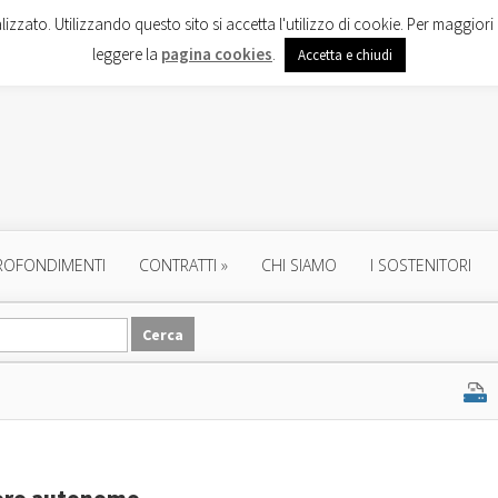
lizzato. Utilizzando questo sito si accetta l'utilizzo di cookie. Per maggiori 
leggere la
pagina cookies
.
Accetta e chiudi
ROFONDIMENTI
CONTRATTI
»
CHI SIAMO
I SOSTENITORI
avoro autonomo