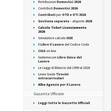
Retribuzioni
Domestici 2026
Contributi
Domestici 2026
Contributi
per
OTD e OTI 2026
Gestione separata
– aliquote
2026
Calcolo Ticket Licenziamento
2026
Simulatore calcolo
ISEE
Il
Libro V Lavoro
del Codice Civile
CIGS
on-line
Vademecum
Libro Unico del
Lavoro
Le Leggi di Bilancio dal 1999 al 2026
Linee Guida
Tirocini
extracurriculari
Albo
Agenzie per il Lavoro
Gazzetta Ufficiale
Leggi tutte le Gazzette Ufficiali