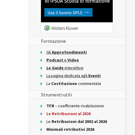
Formazione
Gli
Approfondimenti
Podcast
e
Video
Le Guide
interattive
La pagina dedicata agli
Eventi
La
Costituzione
commentata
Strumenti utili
TFR
– coefficiente rivalutazione
Le Retribuzioni al 2026
Le
Retribuzioni dal 2002 al 2026
Minimali retributivi 2026