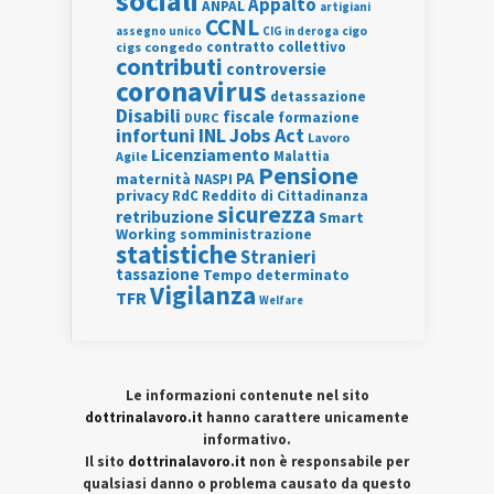
sociali
Appalto
ANPAL
artigiani
CCNL
assegno unico
cigo
CIG in deroga
contratto collettivo
cigs
congedo
contributi
controversie
coronavirus
detassazione
Disabili
fiscale
formazione
DURC
INL
Jobs Act
infortuni
Lavoro
Licenziamento
Agile
Malattia
Pensione
PA
maternità
NASPI
privacy
RdC
Reddito di Cittadinanza
sicurezza
retribuzione
Smart
Working
somministrazione
statistiche
Stranieri
tassazione
Tempo determinato
Vigilanza
TFR
Welfare
Le informazioni contenute nel sito
dottrinalavoro.it
hanno carattere unicamente
informativo.
Il sito
dottrinalavoro.it
non è responsabile per
qualsiasi danno o problema causato da questo