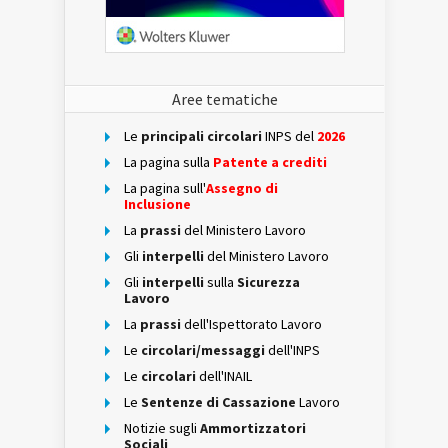
Aree tematiche
Le
principali circolari
INPS del
2026
La pagina sulla
Patente a crediti
La pagina sull'
Assegno di
Inclusione
La
prassi
del Ministero Lavoro
Gli
interpelli
del Ministero Lavoro
Gli
interpelli
sulla
Sicurezza
Lavoro
La
prassi
dell'Ispettorato Lavoro
Le
circolari/messaggi
dell'INPS
Le
circolari
dell'INAIL
Le
Sentenze di Cassazione
Lavoro
Notizie sugli
Ammortizzatori
Sociali