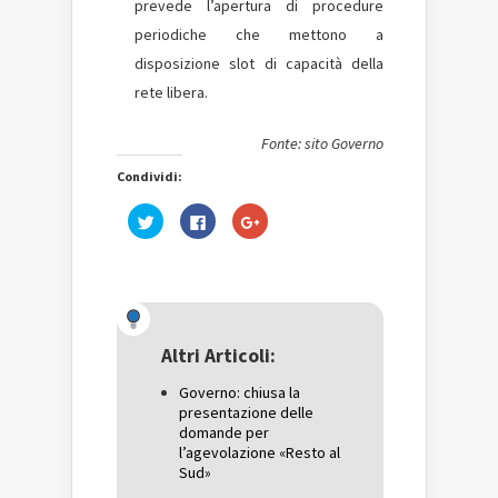
prevede l’apertura di procedure
periodiche che mettono a
disposizione slot di capacità della
rete libera.
Fonte: sito Governo
Condividi:
Fai
Fai
Fai
clic
clic
clic
qui
per
qui
per
condividere
per
condividere
su
condividere
su
Facebook
su
Twitter
(Si
Google+
(Si
apre
(Si
apre
in
apre
in
una
in
una
nuova
una
Altri Articoli:
nuova
finestra)
nuova
finestra)
finestra)
Governo: chiusa la
presentazione delle
domande per
l’agevolazione «Resto al
Sud»