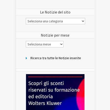
Le Notizie del sito
Le
Notizie
del
sito
Notizie per mese
Notizie
per
mese
Ricerca tra tutte le Notizie inserite