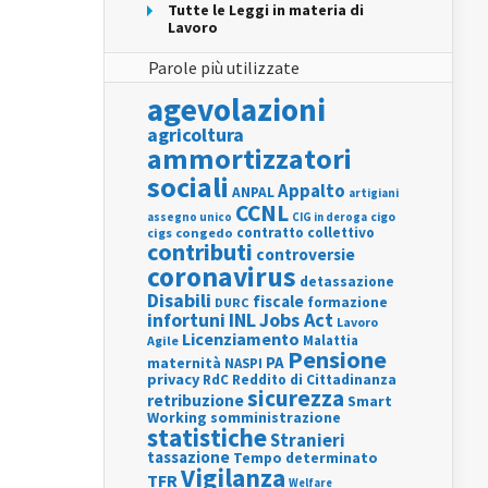
Tutte le Leggi in materia di
Lavoro
Parole più utilizzate
agevolazioni
agricoltura
ammortizzatori
sociali
Appalto
ANPAL
artigiani
CCNL
assegno unico
cigo
CIG in deroga
contratto collettivo
cigs
congedo
contributi
controversie
coronavirus
detassazione
Disabili
fiscale
formazione
DURC
INL
Jobs Act
infortuni
Lavoro
Licenziamento
Agile
Malattia
Pensione
PA
maternità
NASPI
privacy
RdC
Reddito di Cittadinanza
sicurezza
retribuzione
Smart
Working
somministrazione
statistiche
Stranieri
tassazione
Tempo determinato
Vigilanza
TFR
Welfare