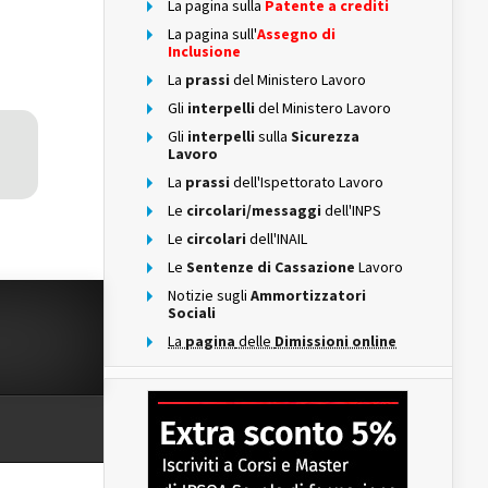
La pagina sulla
Patente a crediti
La pagina sull'
Assegno di
Inclusione
La
prassi
del Ministero Lavoro
Gli
interpelli
del Ministero Lavoro
Gli
interpelli
sulla
Sicurezza
Lavoro
La
prassi
dell'Ispettorato Lavoro
Le
circolari/messaggi
dell'INPS
Le
circolari
dell'INAIL
Le
Sentenze di Cassazione
Lavoro
Notizie sugli
Ammortizzatori
Sociali
La
pagina
delle
Dimissioni online