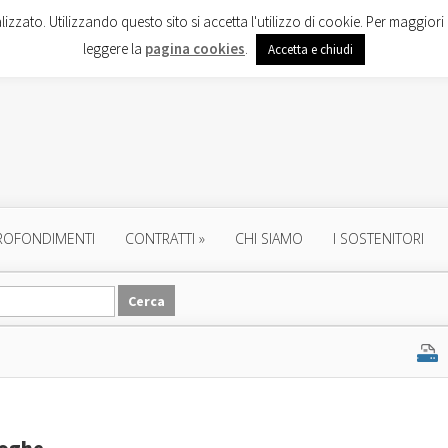
lizzato. Utilizzando questo sito si accetta l'utilizzo di cookie. Per maggiori 
leggere la
pagina cookies
.
Accetta e chiudi
ROFONDIMENTI
CONTRATTI
»
CHI SIAMO
I SOSTENITORI
roghe