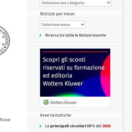
Le
Notizie
del
sito
Notizie per mese
Notizie
per
mese
Ricerca tra tutte le Notizie inserite
Aree tematiche
ficiale
Le
principali circolari
INPS del
2026