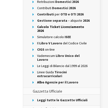
Retribuzioni
Domestici 2026
Contributi
Domestici 2026
Contributi
per
OTD e OTI 2026
Gestione separata
– aliquote
2026
Calcolo Ticket Licenziamento
2026
Simulatore calcolo
ISEE
Il
Libro V Lavoro
del Codice Civile
CIGS
on-line
Vademecum
Libro Unico del
Lavoro
Le Leggi di Bilancio dal 1999 al 2026
Linee Guida
Tirocini
extracurriculari
Albo
Agenzie per il Lavoro
Gazzetta Ufficiale
Leggi tutte le Gazzette Ufficiali