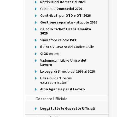
Retribuzioni
Domestici 2026
Contributi
Domestici 2026
Contributi
per
OTD e OTI 2026
Gestione separata
– aliquote
2026
Calcolo Ticket Licenziamento
2026
Simulatore calcolo
ISEE
Il
Libro V Lavoro
del Codice Civile
CIGS
on-line
Vademecum
Libro Unico del
Lavoro
Le Leggi di Bilancio dal 1999 al 2026
Linee Guida
Tirocini
extracurriculari
Albo
Agenzie per il Lavoro
Gazzetta Ufficiale
Leggi tutte le Gazzette Ufficiali