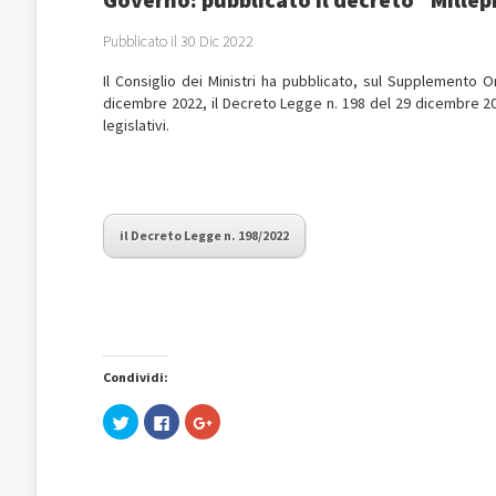
Pubblicato il 30 Dic 2022
Il Consiglio dei Ministri ha pubblicato, sul Supplemento Or
dicembre 2022, il Decreto Legge n. 198 del 29 dicembre 202
legislativi.
il Decreto Legge n. 198/2022
Condividi:
Fai
Fai
Fai
clic
clic
clic
qui
per
qui
per
condividere
per
condividere
su
condividere
su
Facebook
su