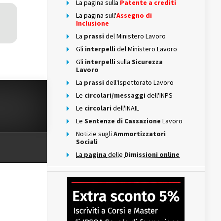
La pagina sulla
Patente a crediti
La pagina sull'
Assegno di
Inclusione
La
prassi
del Ministero Lavoro
Gli
interpelli
del Ministero Lavoro
Gli
interpelli
sulla
Sicurezza
Lavoro
La
prassi
dell'Ispettorato Lavoro
Le
circolari/messaggi
dell'INPS
Le
circolari
dell'INAIL
Le
Sentenze di Cassazione
Lavoro
Notizie sugli
Ammortizzatori
Sociali
La
pagina
delle
Dimissioni online