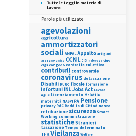
Tutte le Leggi in materia di
Lavoro
Parole più utilizzate
agevolazioni
agricoltura
ammortizzatori
sociali
Appalto
ANPAL
artigiani
CCNL
assegno unico
cigo
CIG in deroga
contratto collettivo
cigs
congedo
contributi
controversie
coronavirus
detassazione
Disabili
fiscale
formazione
DURC
INL
Jobs Act
infortuni
Lavoro
Licenziamento
Agile
Malattia
Pensione
PA
maternità
NASPI
privacy
RdC
Reddito di Cittadinanza
sicurezza
retribuzione
Smart
Working
somministrazione
statistiche
Stranieri
tassazione
Tempo determinato
Vigilanza
TFR
Welfare