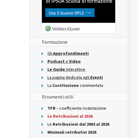
Formazione
Gli
Approfondimenti
Podcast
e
Video
Le Guide
interattive
La pagina dedicata agli
Eventi
La
Costituzione
commentata
Strumenti utili
TFR
– coefficiente rivalutazione
Le Retribuzioni al 2026
Le
Retribuzioni dal 2002 al 2026
Minimali retributivi 2026