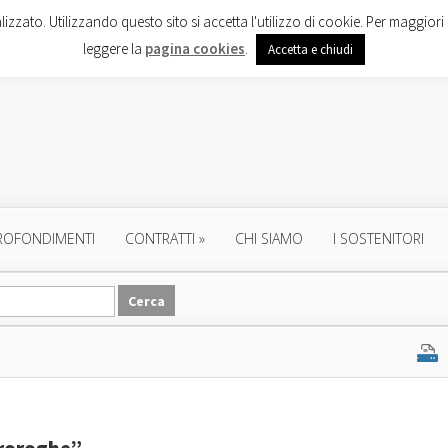
lizzato. Utilizzando questo sito si accetta l'utilizzo di cookie. Per maggiori 
leggere la
pagina cookies
.
Accetta e chiudi
ROFONDIMENTI
CONTRATTI
»
CHI SIAMO
I SOSTENITORI
proroghe”