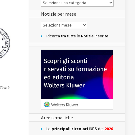
Le
Notizie
del
sito
Notizie per mese
Notizie
per
mese
Ricerca tra tutte le Notizie inserite
ficiale
Aree tematiche
Le
principali circolari
INPS del
2026