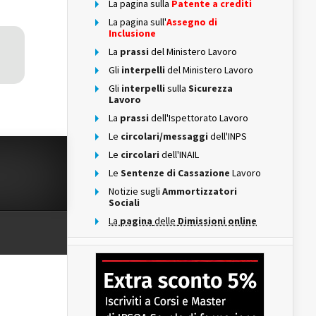
La pagina sulla
Patente a crediti
La pagina sull'
Assegno di
Inclusione
La
prassi
del Ministero Lavoro
Gli
interpelli
del Ministero Lavoro
Gli
interpelli
sulla
Sicurezza
Lavoro
La
prassi
dell'Ispettorato Lavoro
Le
circolari/messaggi
dell'INPS
Le
circolari
dell'INAIL
Le
Sentenze di Cassazione
Lavoro
Notizie sugli
Ammortizzatori
Sociali
La
pagina
delle
Dimissioni online