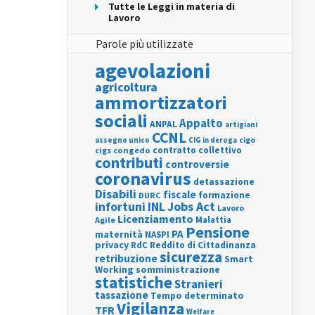
Tutte le Leggi in materia di
Lavoro
Parole più utilizzate
agevolazioni
agricoltura
ammortizzatori
sociali
Appalto
ANPAL
artigiani
CCNL
assegno unico
cigo
CIG in deroga
contratto collettivo
cigs
congedo
contributi
controversie
coronavirus
detassazione
Disabili
fiscale
formazione
DURC
INL
Jobs Act
infortuni
Lavoro
Licenziamento
Agile
Malattia
Pensione
PA
maternità
NASPI
privacy
RdC
Reddito di Cittadinanza
sicurezza
retribuzione
Smart
Working
somministrazione
statistiche
Stranieri
tassazione
Tempo determinato
Vigilanza
TFR
Welfare