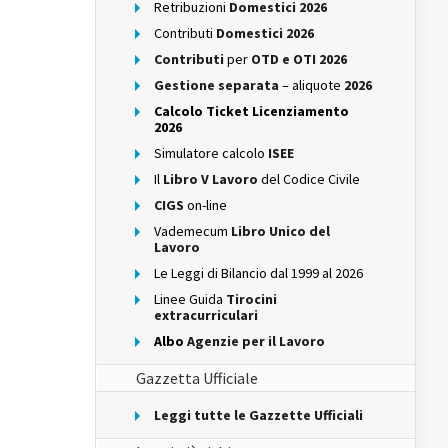
Retribuzioni
Domestici 2026
Contributi
Domestici 2026
Contributi
per
OTD e OTI 2026
Gestione separata
– aliquote
2026
Calcolo Ticket Licenziamento
2026
Simulatore calcolo
ISEE
Il
Libro V Lavoro
del Codice Civile
CIGS
on-line
Vademecum
Libro Unico del
Lavoro
Le Leggi di Bilancio dal 1999 al 2026
Linee Guida
Tirocini
extracurriculari
Albo
Agenzie per il Lavoro
Gazzetta Ufficiale
Leggi tutte le Gazzette Ufficiali