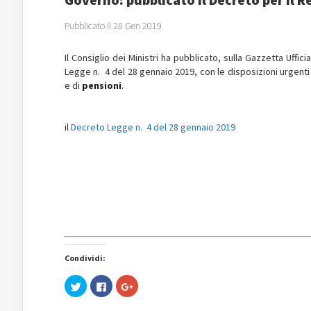
Pubblicato il 28 Gen 2019
Il Consiglio dei Ministri ha pubblicato, sulla Gazzetta Uffic
Legge n. 4 del 28 gennaio 2019, con le disposizioni urgenti
e di
pensioni
.
il
Decreto Legge n. 4 del 28 gennaio 2019
Condividi:
Fai
Fai
Fai
clic
clic
clic
qui
per
qui
per
condividere
per