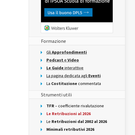
Formazione
Gli
Approfondimenti
Podcast
e
Video
Le Guide
interattive
La pagina dedicata agli
Eventi
La
Costituzione
commentata
Strumenti utili
TFR
– coefficiente rivalutazione
Le Retribuzioni al 2026
Le
Retribuzioni dal 2002 al 2026
Minimali retributivi 2026