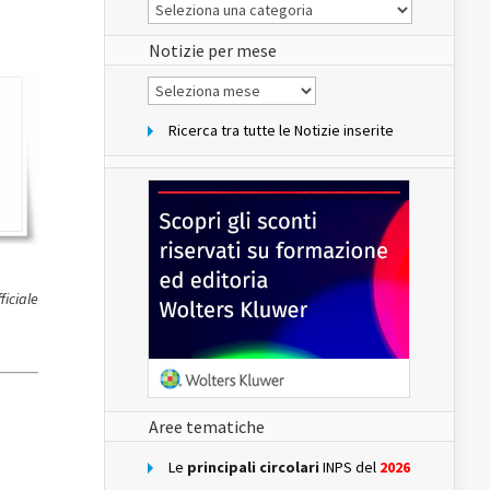
Le
Notizie
del
sito
Notizie per mese
Notizie
per
mese
Ricerca tra tutte le Notizie inserite
ficiale
Aree tematiche
Le
principali circolari
INPS del
2026