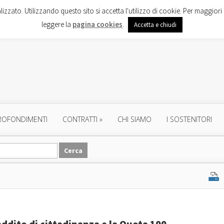
lizzato. Utilizzando questo sito si accetta l'utilizzo di cookie. Per maggiori 
leggere la
pagina cookies
.
Accetta e chiudi
ROFONDIMENTI
CONTRATTI
»
CHI SIAMO
I SOSTENITORI
eddito di cittadinanza e la Quota 100