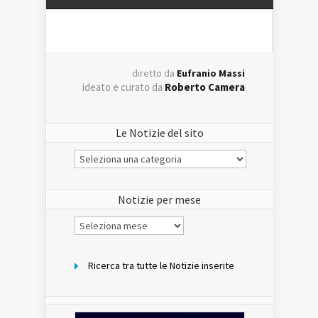
diretto da
Eufranio Massi
ideato e curato da
Roberto Camera
Le Notizie del sito
Le
Notizie
del
sito
Notizie per mese
Notizie
per
mese
Ricerca tra tutte le Notizie inserite