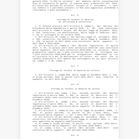
gennaio 2019, la DSU ha validita'  dal  momento  della  presentazione

fino al successivo 31 agosto. In ciascun anno, a decorrere dal  2019,

all'avvio del periodo di validita' fissato al 1°  settembre,  i  dati

sui redditi e i patrimoni presenti in DSU sono aggiornati prendendo a

                               Art. 6 

                    Proroga di termini in materia 

                     di istruzione e universita' 

  1. Il termine previsto dall'articolo 8, comma 3,  del  decreto  del

Presidente della Repubblica 4 aprile 2016,  n.  95,  come  modificato

dall'articolo 4, comma 5-sexies, del decreto-legge 30 dicembre  2016,

n. 244, convertito, con modificazioni, dalla legge 27 febbraio  2017,

n. 19, e' prorogato al 31 ottobre 2018. 

  2. All'articolo 19, comma 1, del decreto-legge 12  settembre  2013,

n. 104, convertito, con modificazioni, dalla legge 8  novembre  2013,

n. 128, le parole «e 2017-2018» sono sostituite  dalle  seguenti:  «,

2017-2018 e 2018-2019». 

  3. All'articolo 37, comma 5,  del  decreto  legislativo  13  aprile

2017, n. 64, le parole «dall'anno scolastico 2018/19» sono sostituite

dalle seguenti: «dall'anno scolastico 2019/2020. La  validita'  delle

graduatorie vigenti per l'anno scolastico 2017/18  e'  prorogata  per

l'anno scolastico 2018/2019 per le  assegnazioni  temporanee  di  cui

all'articolo 24 e per le destinazioni all'estero  sui  posti  che  si

rendono disponibili nell'ambito dei contingenti di cui agli  articoli

                               Art. 7 

              Proroga di termini in materia di cultura 

  1. All'articolo 1, comma 626, della legge 11 dicembre 2016, n. 232,

al primo periodo, dopo le parole «nell'anno 2017»  sono  inserite  le

                               Art. 8 

               Proroga di termini in materia di salute 

  1. All'articolo 118, comma  1-bis,  secondo  periodo,  del  decreto

legislativo 6 aprile 2006, n. 193, le  parole  «A  decorrere  dal  1°

settembre 2018» sono sostituite dalle seguenti: «A decorrere  dal  1°

dicembre 2018». 

  2. All'articolo  8,  comma  1-bis,  secondo  periodo,  del  decreto

legislativo 3 marzo 1993, n.  90,  le  parole  «A  decorrere  dal  1°

settembre 2018» sono sostituite dalle seguenti: «A decorrere  dal  1°

dicembre 2018». 

  3. All'articolo 2, comma 67-bis, della legge 23 dicembre  2009,  n.

191,  al  quinto  periodo,  le  parole  «e  per  l'anno  2017»,  sono

sostituite dalle seguenti: «, per l'anno 2017 e per l'anno 2018». 

  4. All'articolo 16 del decreto-legge 12  settembre  2014,  n.  133,

convertito, con modificazioni, dalla legge 11 novembre 2014, n.  164,

sono apportate le seguenti modificazioni: 

  a) al comma 2, primo periodo, le parole  «nel  periodo  2015-2017»,

sono sostituite dalle seguenti: «nel periodo 2018-2020»; 

  b)  al  comma  2-bis,  le  parole  «Nel  periodo  2015-2017»   sono

                               Art. 9 
