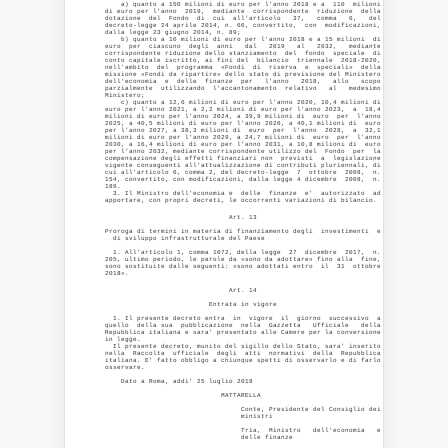
    a) quanto a 150 milioni di euro per l'anno 2018 e a  110  milioni

di euro per l'anno  2019,  mediante  corrispondente  riduzione  della

dotazione  del  Fondo  di  cui  all'articolo   37,   comma   6,   del

decreto-legge 24 aprile 2014, n. 66, convertito,  con  modificazioni,

dalla legge 23 giugno 2014, n. 89; 

    b) quanto a 10 milioni di euro per l'anno 2018 e a 15 milioni  di

euro  per  ciascuno  degli  anni   dal   2019   al   2032,   mediante

corrispondente riduzione dello stanziamento  del  fondo  speciale  di

conto capitale iscritto, ai fini del  bilancio  triennale  2018-2020,

nell'ambito  del  programma  «Fondi  di  riserva  e  speciali»  della

missione «Fondi da ripartire» dello stato di previsione del Ministero

dell'economia  e  delle  finanze  per   l'anno   2018,   allo   scopo

parzialmente  utilizzando  l'accantonamento  relativo   al   medesimo

Ministero; 

    c) quanto a 12,6 milioni di euro per l'anno 2020, 10,4 milioni di

euro per l'anno 2021, a 2,2 milioni di euro per l'anno 2023,  a  18,4

milioni di euro per l'anno 2024, a 39,9 milioni di  euro  per  l'anno

2025, a 40,5 milioni di euro per l'anno 2026, a 40,1 milioni di  euro

per l'anno 2027, a 38,3 milioni di  euro  per  l'anno  2028,  a  32,1

milioni di euro per l'anno 2029, a 24,7 milioni di  euro  per  l'anno

2030, a 16,4 milioni di euro per l'anno 2031, a 10,8 milioni di  euro

per l'anno 2032, mediante corrispondente utilizzo del  Fondo  per  la

compensazione degli effetti finanziari non  previsti  a  legislazione

vigente conseguenti all'attualizzazione di contributi pluriennali, di

cui all'articolo 6, comma 2, del decreto-legge  7  ottobre  2008,  n.

154, convertito, con modificazioni, dalla legge 4 dicembre  2008,  n.

189. 

  3. Il Ministro dell'economia e  delle  finanze  e'  autorizzato  ad

                               Art. 13 

Proroga di termini in materia di finanziamento degli  investimenti  e

  di sviluppo infrastrutturale del Paese 

  1. All'articolo 1, comma 1072, della legge  27  dicembre  2017,  n.

205, ultimo periodo, le parole da «sono da adottare» fino alla  fine,

sono sostituite dalle seguenti: «sono adottati entro  il  31  ottobre

                               Art. 14 

                          Entrata in vigore 

  1. Il presente decreto entra  in  vigore  il  giorno  successivo  a

quello  della sua  pubblicazione  nella  Gazzetta   Ufficiale   della

Repubblica italiana e sara' presentato alle Camere per la conversione

in legge. 

  Il presente decreto, munito del sigillo dello Stato, sara' inserito

nella  Raccolta  ufficiale  degli  atti  normativi  della  Repubblica

italiana. E' fatto obbligo a chiunque spetti di osservarlo e di farlo

osservare. 

    Dato a Roma, addi' 25 luglio 2018 

                             MATTARELLA 

                                  Conte, Presidente del Consiglio dei

                                  ministri 

                                  Tria,  Ministro   dell'economia   e

                                  delle finanze 
