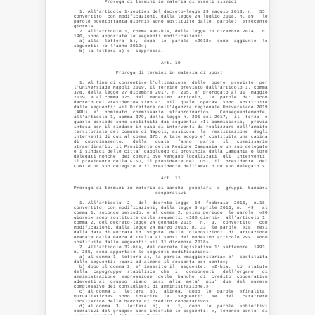
           Proroga di termini in materia di eventi sismici 

  1. All'articolo 1-septies del decreto-legge 29 maggio 2018, n.  55,

convertito, con modificazioni, dalla legge 24 luglio 2018, n. 89,  le

parole «centottanta giorni» sono sostituite dalle  parole:  «trecento

giorni». 

  2. All'articolo 1, comma 436-bis, della legge 23 dicembre 2014,  n.

190, sono apportate le seguenti modificazioni: 

  a) alla  lettera  b),  dopo  le  parole  «2018»  sono  aggiunte  le

seguenti: «e l'anno 2019»; 

                               Art. 10 

               Proroga di termini in materia di sport 

  1. Al fine di consentire l'ultimazione  delle  opere  previste  per

l'Universiade Napoli 2019, il termine previsto dall'articolo 1, comma

378, della legge 27 dicembre 2017, n. 205, e' prorogato al 31  maggio

2019, e al comma 375, del  medesimo  articolo,  le  parole  da:  «con

decreto del Presidente» sino a:  «il  quale  opera»  sono  sostituite

dalle seguenti: «il Direttore dell'Agenzia regionale Universiade 2019

(ARU)  e'  nominato  commissario  straordinario».   Conseguentemente,

all'articolo 1, comma 379, della legge n. 205 del 2017,  il  terzo  e

quarto periodo sono sostituiti dai seguenti: «Il commissario,  previa

intesa con il sindaco in caso di interventi da realizzare nell'ambito

territoriale del comune di Napoli, assicura  la  realizzazione  degli

interventi di cui al comma 375. A tale scopo e' costituita una cabina

di  coordinamento,   della   quale   fanno   parte   il   commissario

straordinario, il Presidente della Regione Campania o un suo delegato

e i sindaci delle citta' capoluogo di provincia della Campania o loro

delegati nonche' dei comuni ove vengano localizzati  gli  interventi,

il presidente della FISU, il presidente del CUSI, il  presidente  del

                               Art. 11 

Proroga di termini in materia di banche  popolari  e  gruppi  bancari

                             cooperativi 

  1. All'articolo  2,  del  decreto-legge  14  febbraio  2016,  n.18,

convertito, con modificazioni, dalla legge 8 aprile 2016, n.  49,  al

comma 1, secondo periodo, e al comma 2, primo periodo, le parole  «90

giorni» sono sostituite dalle seguenti: «180 giorni»; all'articolo 1,

comma 2, del decreto-legge 24 gennaio 2015,  n.  3,  convertito,  con

modificazioni, dalla legge 24 marzo 2015, n. 33, le parole  «18  mesi

dalla data di entrata in  vigore  delle  disposizioni  di  attuazione

emanate dalla Banca d'Italia ai sensi del medesimo articolo 29»  sono

sostituite dalle seguenti: «il 31 dicembre 2018». 

  2. All'articolo 37-bis, del decreto legislativo 1° settembre  1993,

n. 385, sono apportate le seguenti modificazioni: 

  a) al comma 1, lettera a), la parola «maggioritaria» e'  sostituita

dalle seguenti: «pari ad almeno il sessanta per cento»; 

  b) dopo il comma 2, e' inserito il  seguente:  «2-bis.  Lo  statuto

della  capogruppo  stabilisce  che  i   componenti   dell'organo   di

amministrazione  espressione  delle  banche  di  credito  cooperativo

aderenti al  gruppo  siano  pari  alla  meta'  piu'  due  del  numero

complessivo dei consiglieri di amministrazione.»; 

  c) al comma 3,  lettera  b),  alinea,  dopo  le  parole  «finalita'

mutualistiche»  sono  inserite  le   seguenti:   «e   del   carattere

localistico delle banche di credito cooperativo»; 

  d) al comma  3,  lettera  b),  n.  1,  dopo  le  parole  «obiettivi

operativi del gruppo» sono inserite le seguenti: «, tenendo conto  di
