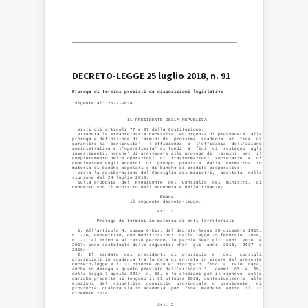
DECRETO-LEGGE 25 luglio 2018, n. 91
Proroga di termini previsti da disposizioni legislative
                    IL PRESIDENTE DELLA REPUBLICA 

  Visti gli articoli 77 e 87 della Costituzione; 

  Ritenuta la straordinaria necessita' ed urgenza di provvedere  alla

proroga e definizione di termini di  prossima  scadenza  al  fine  di

garantire la  continuita',  l'efficienza  e  l'efficacia  dell'azione

amministrativa e l'operativita' di fondi  a  fini  di  sostegno  agli

investimenti, nonche' di provvedere alla proroga di  termini  per  il

completamento delle operazioni  di  trasformazioni  societarie  e  di

conclusione degli accordi  di  gruppo  previste  dalla  normativa  in

materia di banche popolari e di banche di credito cooperativo; 

  Vista la deliberazione del Consiglio dei ministri,  adottata  nella

riunione del 24 luglio 2018; 

  Sulla proposta  del  Presidente  del  Consiglio  dei  ministri,  di

concerto con il Ministro dell'economia e delle finanze; 

                                Emana 

                     il seguente decreto-legge: 

                               Art. 1 

         Proroga di termini in materia di enti territoriali 

  1. All'articolo 4, comma 6-bis, del decreto-legge 30 dicembre 2015,

n. 210, convertito, con modificazioni, dalla legge 25 febbraio  2016,

n. 21, al primo e al terzo periodo, le parole «Per gli  anni  2016  e

2017» sono sostituite dalle seguenti: «Per  gli  anni  2016,  2017  e

2018». 

  2.  Il  mandato  dei  presidenti  di  provincia  e   dei   consigli

provinciali in scadenza tra la data di entrata in vigore del presente

decreto-legge e il 31 ottobre 2018 e' prorogato  fino  a  tale  data,

anche in deroga a quanto previsto dall'articolo 1,  commi  65  e  69,

della legge 7 aprile 2014, n. 56, e le elezioni per il rinnovo  delle

cariche predette si tengono il 31 ottobre 2018, contestualmente  alle

elezioni  del  rispettivo  consiglio  provinciale  o  presidente   di

provincia, qualora sia in scadenza  per  fine  mandato  entro  il  31

                               Art. 2 
