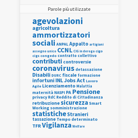
Parole più utilizzate
agevolazioni
agricoltura
ammortizzatori
sociali
Appalto
ANPAL
artigiani
CCNL
assegno unico
cigo
CIG in deroga
contratto collettivo
cigs
congedo
contributi
controversie
coronavirus
detassazione
Disabili
fiscale
formazione
DURC
INL
Jobs Act
infortuni
Lavoro
Licenziamento
Agile
Malattia
Pensione
PA
maternità
NASPI
privacy
RdC
Reddito di Cittadinanza
sicurezza
retribuzione
Smart
Working
somministrazione
statistiche
Stranieri
tassazione
Tempo determinato
Vigilanza
TFR
Welfare