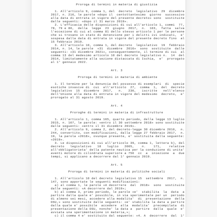
             Proroga di termini in materia di giustizia 

  1. All'articolo 9, comma 1, del  decreto  legislativo  29  dicembre

2017, n. 216, le parole «dopo il  centottantesimo  giorno  successivo

alla data di entrata in vigore del presente decreto» sono  sostituite

dalle seguenti: «dopo il 31 marzo 2019». 

  2. L'efficacia delle disposizioni di cui all'articolo 1, commi  77,

78, 79 e 80,  della  legge  23  giugno  2017,  n.  103,  fatta  salva

l'eccezione di cui al comma 81 dello stesso articolo 1 per le persone

che si trovano in stato di detenzione per i delitti ivi indicati,  e'

sospesa dalla data di entrata in vigore del presente decreto fino  al

15 febbraio 2019. 

  3. All'articolo 10, comma 1, del decreto  legislativo  19  febbraio

2014, n. 14, le parole  «31  dicembre  2016»  sono  sostituite  dalle

seguenti: «31 dicembre 2021», conseguentemente, il termine di cui  al

comma 13 del medesimo articolo 10 del decreto legislativo n.  14  del

2014, limitatamente alla sezione distaccata di Ischia,  e'  prorogato

                               Art. 3 

              Proroga di termini in materia di ambiente 

  1. Il termine per la denuncia del possesso di esemplari  di  specie

esotiche invasive di  cui  all'articolo  27,  comma  1,  del  decreto

legislativo  15  dicembre  2017,   n.   230,   iscritte   nell'elenco

dell'Unione alla data di entrata in vigore del medesimo  decreto,  e'

                               Art. 4 

          Proroghe di termini in materia di infrastrutture 

  1. All'articolo 1, comma 165, quarto periodo, della legge 13 luglio

2015, n. 107, le parole: «entro il 30 settembre 2018» sono sostituite

dalle seguenti: «entro il 31 dicembre 2019». 

  2. All'articolo 9, comma 2, del decreto-legge 30 dicembre 2016,  n.

244, convertito, con modificazioni, dalla legge 27 febbraio 2017,  n.

19, la parola «2018», ovunque presente, e' sostituita dalla seguente:

«2019». 

  3. Le disposizioni di cui all'articolo 39, comma 1, lettera b), del

decreto   legislativo   18   luglio   2005,    n.    171,    relative

all'obbligatorieta' della patente nautica per la conduzione di unita'

aventi motore di cilindrata superiore a 750  cc  a  iniezione  a  due

                               Art. 5 

         Proroga di termini in materia di politiche sociali 

  1. All'articolo 10 del decreto legislativo 15  settembre  2017,  n.

147, sono apportate le seguenti modificazioni: 

  a) al comma 1, le parole «A decorrere  dal  2018»  sono  sostituite

dalle seguenti: «A decorrere dal 2019»; 

  b) al comma 3, primo periodo, le parole «e'  stabilita  la  data  a

partire dalla quale e' possibile, in via sperimentale per un  periodo

di almeno sei mesi, accedere alla modalita'  di  presentazione  della

DSU,» sono sostituite dalle seguenti: «e' stabilita la data a partire

dalla quale e' possibile  accedere  alla  modalita'  precompilata  di

presentazione della DSU, nonche' la data a  partire  dalla  quale  e'

avviata una sperimentazione in materia,»; 

  c) il comma 4 e' sostituito dal seguente: «4. A  decorrere  dal  1°
