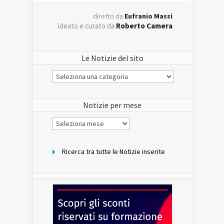
diretto da
Eufranio Massi
ideato e curato da
Roberto Camera
Le Notizie del sito
Le
Notizie
del
sito
Notizie per mese
Notizie
per
mese
Ricerca tra tutte le Notizie inserite