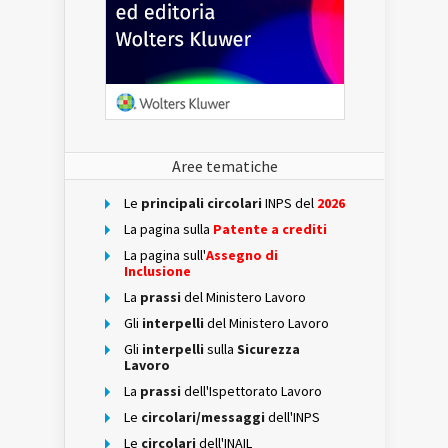
Aree tematiche
Le
principali circolari
INPS del
2026
La pagina sulla
Patente a crediti
La pagina sull'
Assegno di
Inclusione
La
prassi
del Ministero Lavoro
Gli
interpelli
del Ministero Lavoro
Gli
interpelli
sulla
Sicurezza
Lavoro
La
prassi
dell'Ispettorato Lavoro
Le
circolari/messaggi
dell'INPS
Le
circolari
dell'INAIL