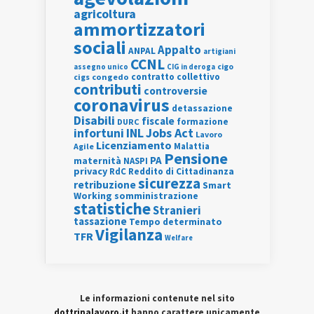
agricoltura
ammortizzatori
sociali
Appalto
ANPAL
artigiani
CCNL
assegno unico
cigo
CIG in deroga
contratto collettivo
cigs
congedo
contributi
controversie
coronavirus
detassazione
Disabili
fiscale
formazione
DURC
INL
Jobs Act
infortuni
Lavoro
Licenziamento
Agile
Malattia
Pensione
PA
maternità
NASPI
privacy
RdC
Reddito di Cittadinanza
sicurezza
retribuzione
Smart
Working
somministrazione
statistiche
Stranieri
tassazione
Tempo determinato
Vigilanza
TFR
Welfare
Le informazioni contenute nel sito
dottrinalavoro.it
hanno carattere unicamente