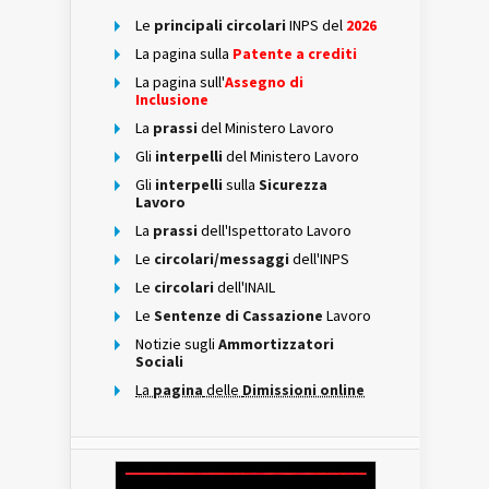
Le
principali circolari
INPS del
2026
La pagina sulla
Patente a crediti
La pagina sull'
Assegno di
Inclusione
La
prassi
del Ministero Lavoro
Gli
interpelli
del Ministero Lavoro
Gli
interpelli
sulla
Sicurezza
Lavoro
La
prassi
dell'Ispettorato Lavoro
Le
circolari/messaggi
dell'INPS
Le
circolari
dell'INAIL
Le
Sentenze di Cassazione
Lavoro
Notizie sugli
Ammortizzatori
Sociali
La
pagina
delle
Dimissioni online