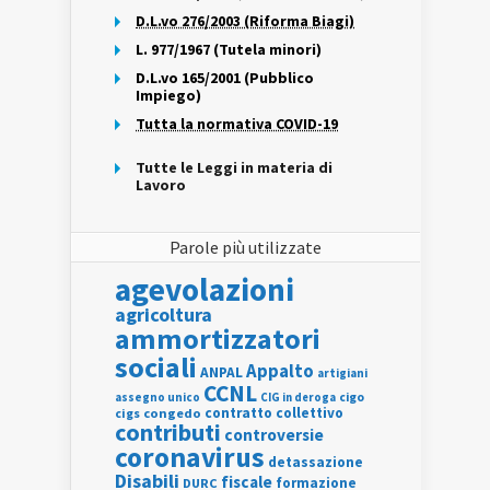
D.L.vo 276/2003 (Riforma Biagi)
L. 977/1967 (Tutela minori)
D.L.vo 165/2001 (Pubblico
Impiego)
Tutta la normativa COVID-19
Tutte le Leggi in materia di
Lavoro
Parole più utilizzate
agevolazioni
agricoltura
ammortizzatori
sociali
Appalto
ANPAL
artigiani
CCNL
assegno unico
cigo
CIG in deroga
contratto collettivo
cigs
congedo
contributi
controversie
coronavirus
detassazione
Disabili
fiscale
formazione
DURC