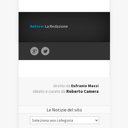
Autore:
La Redazione
diretto da
Eufranio Massi
ideato e curato da
Roberto Camera
Le Notizie del sito
Le
Notizie
del