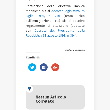
L’attuazione della direttiva implica
modifiche sia al
decreto legislativo 25
luglio 1998, n. 286
(Testo Unico
sull’Immigrazione, TUI) sia al relativo
regolamento di attuazione (adottato
con
Decreto del Presidente della
Repubblica 31 agosto 1999, n. 394
).
Fonte: Governo
Condividi:
Fai
Fai
Fai
clic
clic
clic
qui
per
qui
per
condividere
per
condividere
su
condividere
su
Facebook
su
Twitter
(Si
Google+
(Si
apre
(Si
apre
in
apre
in
una
in
una
nuova
una
Nessun Articolo
nuova
finestra)
nuova
Correlato
finestra)
finestra)