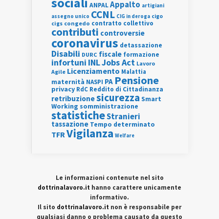
sociali
Appalto
ANPAL
artigiani
CCNL
assegno unico
cigo
CIG in deroga
contratto collettivo
cigs
congedo
contributi
controversie
coronavirus
detassazione
Disabili
fiscale
formazione
DURC
INL
Jobs Act
infortuni
Lavoro
Licenziamento
Agile
Malattia
Pensione
PA
maternità
NASPI
privacy
RdC
Reddito di Cittadinanza
sicurezza
retribuzione
Smart
Working
somministrazione
statistiche
Stranieri
tassazione
Tempo determinato
Vigilanza
TFR
Welfare
Le informazioni contenute nel sito
dottrinalavoro.it
hanno carattere unicamente
informativo.
Il sito
dottrinalavoro.it
non è responsabile per
qualsiasi danno o problema causato da questo