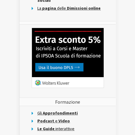
Sociali
La
pagina
delle
Dimissioni online
Formazione
Gli
Approfondimenti
Podcast
e
Video
Le Guide
interattive