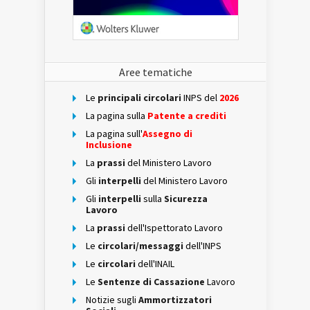
Aree tematiche
Le
principali circolari
INPS del
2026
La pagina sulla
Patente a crediti
La pagina sull'
Assegno di
Inclusione
La
prassi
del Ministero Lavoro
Gli
interpelli
del Ministero Lavoro
Gli
interpelli
sulla
Sicurezza
Lavoro
La
prassi
dell'Ispettorato Lavoro
Le
circolari/messaggi
dell'INPS
Le
circolari
dell'INAIL
Le
Sentenze di Cassazione
Lavoro
Notizie sugli
Ammortizzatori