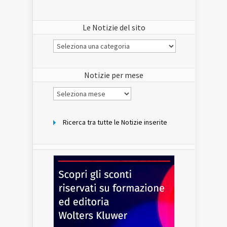
Le Notizie del sito
Le
Notizie
del
sito
Notizie per mese
Notizie
per
mese
Ricerca tra tutte le Notizie inserite