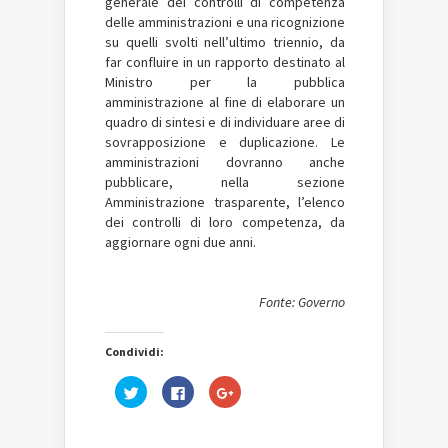
generale dei controlli di competenza
delle amministrazioni e una ricognizione
su quelli svolti nell’ultimo triennio, da
far confluire in un rapporto destinato al
Ministro per la pubblica
amministrazione al fine di elaborare un
quadro di sintesi e di individuare aree di
sovrapposizione e duplicazione. Le
amministrazioni dovranno anche
pubblicare, nella sezione
Amministrazione trasparente, l’elenco
dei controlli di loro competenza, da
aggiornare ogni due anni.
Fonte: Governo
Condividi:
Fai
Fai
Fai
clic
clic
clic
qui
per
qui
per
condividere
per
condividere
su
condividere