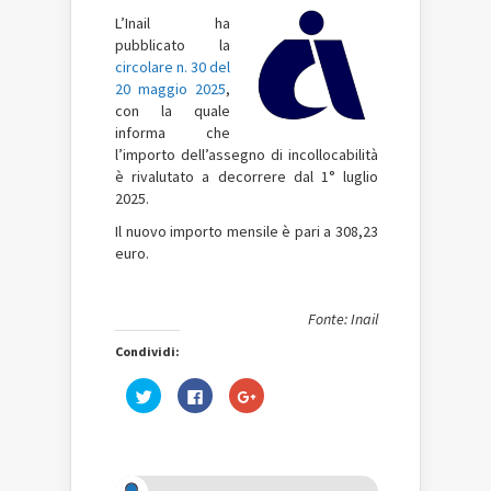
L’Inail ha
pubblicato la
circolare n. 30 del
20 maggio 2025
,
con la quale
informa che
l’importo dell’assegno di incollocabilità
è rivalutato a decorrere dal 1° luglio
2025.
Il nuovo importo mensile è pari a 308,23
euro.
Fonte: Inail
Condividi:
Fai
Fai
Fai
clic
clic
clic
qui
per
qui
per
condividere
per
condividere
su
condividere
su
Facebook
su
Twitter
(Si
Google+
(Si
apre
(Si