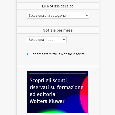
Le Notizie del sito
Le
Notizie
del
sito
Notizie per mese
Notizie
per
mese
Ricerca tra tutte le Notizie inserite