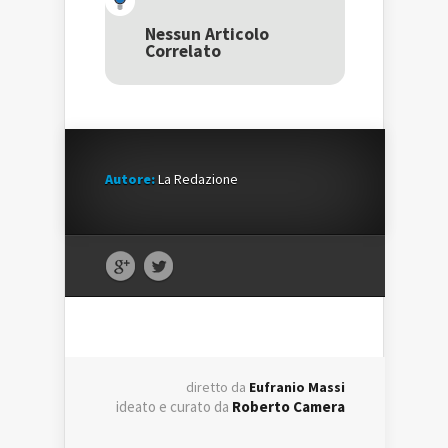
apre
in
apre
in
una
in
una
nuova
una
Nessun Articolo
nuova
finestra)
nuova
Correlato
finestra)
finestra)
Autore:
La Redazione
diretto da
Eufranio Massi
ideato e curato da
Roberto Camera