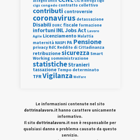
assegno unico
cigo
CIG in deroga
contratto collettivo
cigs
congedo
contributi
controversie
coronavirus
detassazione
Disabili
fiscale
formazione
DURC
INL
Jobs Act
infortuni
Lavoro
Licenziamento
Agile
Malattia
Pensione
PA
maternità
NASPI
privacy
RdC
Reddito di Cittadinanza
sicurezza
retribuzione
Smart
Working
somministrazione
statistiche
Stranieri
tassazione
Tempo determinato
Vigilanza
TFR
Welfare
Le informazioni contenute nel sito
dottrinalavoro.it
hanno carattere unicamente
informativo.
Il sito
dottrinalavoro.it
non è responsabile per
qualsiasi danno o problema causato da questo
servizio.