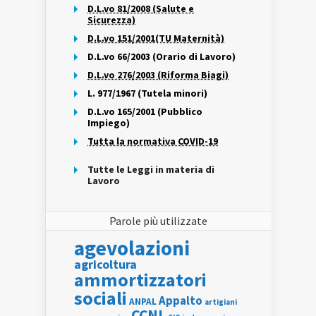
D.L.vo 81/2008 (Salute e
Sicurezza)
D.L.vo 151/2001(TU Maternità)
D.L.vo 66/2003 (Orario di Lavoro)
D.L.vo 276/2003 (Riforma Biagi)
L. 977/1967 (Tutela minori)
D.L.vo 165/2001 (Pubblico
Impiego)
Tutta la normativa COVID-19
Tutte le Leggi in materia di
Lavoro
Parole più utilizzate
agevolazioni
agricoltura
ammortizzatori
sociali
Appalto
ANPAL
artigiani
CCNL