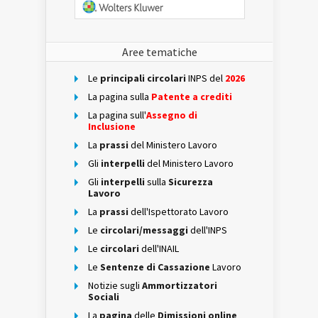
Aree tematiche
Le
principali circolari
INPS del
2026
La pagina sulla
Patente a crediti
La pagina sull'
Assegno di
Inclusione
La
prassi
del Ministero Lavoro
Gli
interpelli
del Ministero Lavoro
Gli
interpelli
sulla
Sicurezza
Lavoro
La
prassi
dell'Ispettorato Lavoro
Le
circolari/messaggi
dell'INPS
Le
circolari
dell'INAIL
Le
Sentenze di Cassazione
Lavoro
Notizie sugli
Ammortizzatori
Sociali
La
pagina
delle
Dimissioni online