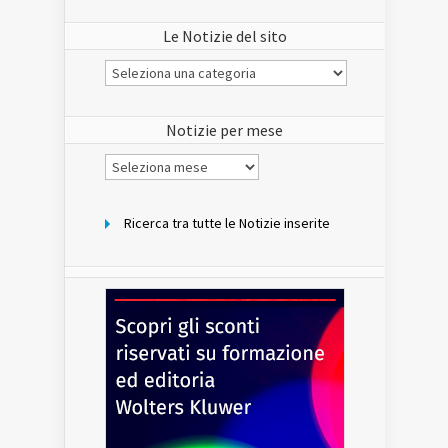
Le Notizie del sito
Le
Notizie
del
sito
Notizie per mese
Notizie
per
mese
Ricerca tra tutte le Notizie inserite