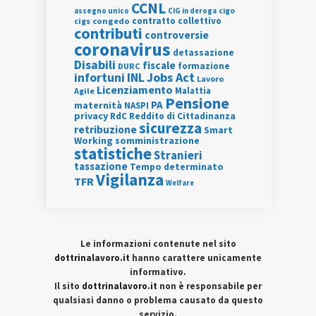
CCNL
assegno unico
cigo
CIG in deroga
contratto collettivo
cigs
congedo
contributi
controversie
coronavirus
detassazione
Disabili
fiscale
formazione
DURC
INL
Jobs Act
infortuni
Lavoro
Licenziamento
Agile
Malattia
Pensione
PA
maternità
NASPI
privacy
RdC
Reddito di Cittadinanza
sicurezza
retribuzione
Smart
Working
somministrazione
statistiche
Stranieri
tassazione
Tempo determinato
Vigilanza
TFR
Welfare
Le informazioni contenute nel sito
dottrinalavoro.it
hanno carattere unicamente
informativo.
Il sito
dottrinalavoro.it
non è responsabile per
qualsiasi danno o problema causato da questo
servizio.