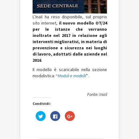
L’Inail ha reso disponibile, sul proprio
sito internet,
il nuovo modello OT/24
per le istanze che verranno
inoltrate nel 2017 in relazione agli
interventi migliorativi, in materia di
prevenzione e sicurezza nei luoghi
di lavoro, adottati dalle aziende nel
2016
.
Il modello è scaricabile nella sezione
modulistica: “
Moduli e modelli
” .
Fonte: Inail
Condividi:
Fai
Fai
Fai
clic
clic
clic
qui
per
qui
per
condividere
per
condividere
su
condividere
su
Facebook
su
Twitter
(Si
Google+