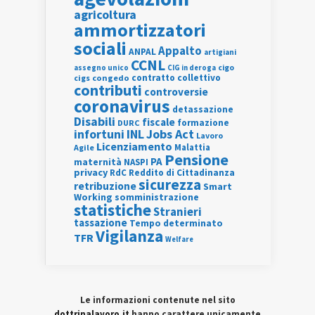
agricoltura
ammortizzatori
sociali
Appalto
ANPAL
artigiani
CCNL
assegno unico
cigo
CIG in deroga
contratto collettivo
cigs
congedo
contributi
controversie
coronavirus
detassazione
Disabili
fiscale
formazione
DURC
INL
Jobs Act
infortuni
Lavoro
Licenziamento
Agile
Malattia
Pensione
PA
maternità
NASPI
privacy
RdC
Reddito di Cittadinanza
sicurezza
retribuzione
Smart
Working
somministrazione
statistiche
Stranieri
tassazione
Tempo determinato
Vigilanza
TFR
Welfare
Le informazioni contenute nel sito
dottrinalavoro.it
hanno carattere unicamente