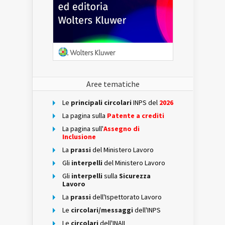
Aree tematiche
Le
principali circolari
INPS del
2026
La pagina sulla
Patente a crediti
La pagina sull'
Assegno di
Inclusione
La
prassi
del Ministero Lavoro
Gli
interpelli
del Ministero Lavoro
Gli
interpelli
sulla
Sicurezza
Lavoro
La
prassi
dell'Ispettorato Lavoro
Le
circolari/messaggi
dell'INPS
Le
circolari
dell'INAIL