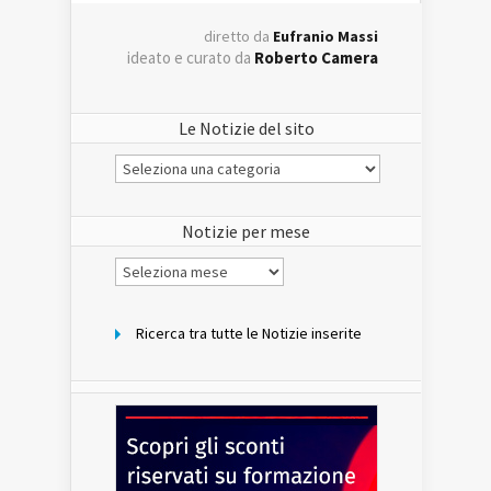
diretto da
Eufranio Massi
ideato e curato da
Roberto Camera
Le Notizie del sito
Le
Notizie
del
sito
Notizie per mese
Notizie
per
mese
Ricerca tra tutte le Notizie inserite