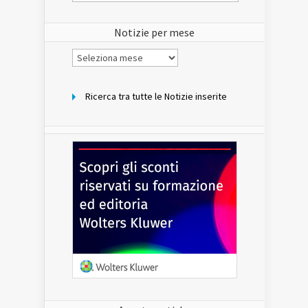
del
sito
Notizie per mese
Notizie
per
mese
Ricerca tra tutte le Notizie inserite