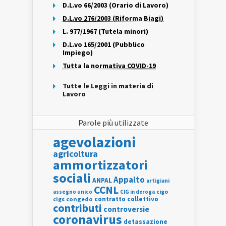
D.L.vo 66/2003 (Orario di Lavoro)
D.L.vo 276/2003 (Riforma Biagi)
L. 977/1967 (Tutela minori)
D.L.vo 165/2001 (Pubblico
Impiego)
Tutta la normativa COVID-19
Tutte le Leggi in materia di
Lavoro
Parole più utilizzate
agevolazioni
agricoltura
ammortizzatori
sociali
Appalto
ANPAL
artigiani
CCNL
assegno unico
cigo
CIG in deroga
contratto collettivo
cigs
congedo
contributi
controversie
coronavirus
detassazione