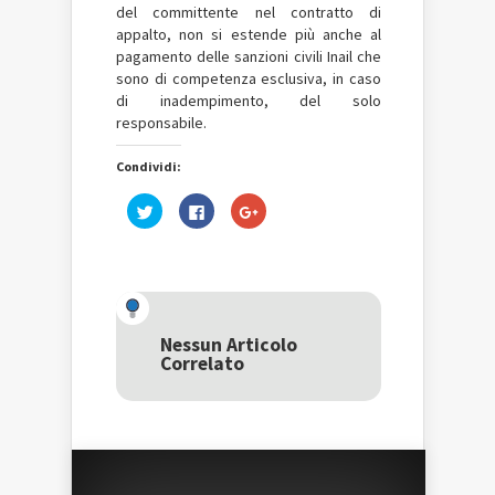
del committente nel contratto di
appalto, non si estende più anche al
pagamento delle sanzioni civili Inail che
sono di competenza esclusiva, in caso
di inadempimento, del solo
responsabile.
Condividi:
Fai
Fai
Fai
clic
clic
clic
qui
per
qui
per
condividere
per
condividere
su
condividere
su
Facebook
su
Twitter
(Si
Google+
(Si
apre
(Si
apre
in
apre
in
una
in
una
nuova
una
Nessun Articolo
nuova
finestra)
nuova
Correlato
finestra)
finestra)