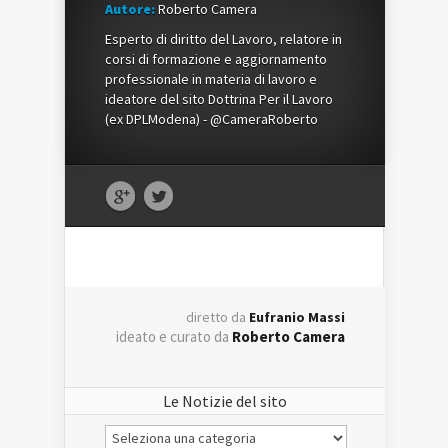
Autore:
Roberto Camera
Esperto di diritto del Lavoro, relatore in
corsi di formazione e aggiornamento
professionale in materia di lavoro e
ideatore del sito Dottrina Per il Lavoro
(ex DPLModena) - @CameraRoberto
diretto da
Eufranio Massi
ideato e curato da
Roberto Camera
Le Notizie del sito
Le
Notizie