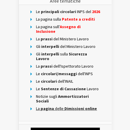
Aree tematiche
Le
principali circolari
INPS del
2026
La pagina sulla
Patente a crediti
La pagina sull'
Assegno di
Inclusione
La
prassi
del Ministero Lavoro
Gli
interpelli
del Ministero Lavoro
Gli
interpelli
sulla
Sicurezza
Lavoro
La
prassi
dell'Ispettorato Lavoro
Le
circolari/messaggi
dell'INPS
Le
circolari
dell'INAIL
Le
Sentenze di Cassazione
Lavoro
Notizie sugli
Ammortizzatori
Sociali
La
pagina
delle
Dimissioni online