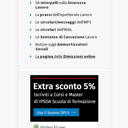
Gli
interpelli
sulla
Sicurezza
Lavoro
La
prassi
dell'Ispettorato Lavoro
Le
circolari/messaggi
dell'INPS
Le
circolari
dell'INAIL
Le
Sentenze di Cassazione
Lavoro
Notizie sugli
Ammortizzatori
Sociali
La
pagina
delle
Dimissioni online