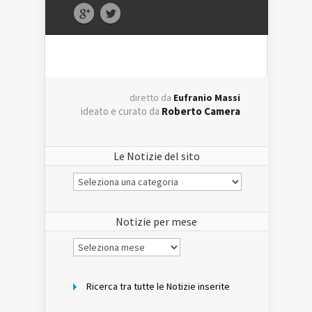
diretto da
Eufranio Massi
ideato e curato da
Roberto Camera
Le Notizie del sito
Le
Notizie
del
sito
Notizie per mese
Notizie
per
mese
Ricerca tra tutte le Notizie inserite