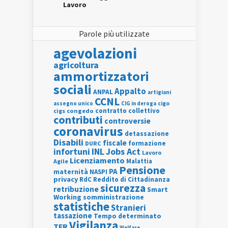
Lavoro
Parole più utilizzate
agevolazioni
agricoltura
ammortizzatori
sociali
Appalto
ANPAL
artigiani
CCNL
assegno unico
cigo
CIG in deroga
contratto collettivo
cigs
congedo
contributi
controversie
coronavirus
detassazione
Disabili
fiscale
formazione
DURC
INL
Jobs Act
infortuni
Lavoro
Licenziamento
Agile
Malattia
Pensione
PA
maternità
NASPI
privacy
RdC
Reddito di Cittadinanza
sicurezza
retribuzione
Smart
Working
somministrazione
statistiche
Stranieri
tassazione
Tempo determinato
Vigilanza
TFR
Welfare