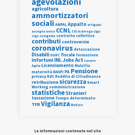
agevolazioni
agricoltura
ammortizzatori
sociali
Appalto
ANPAL
artigiani
CCNL
assegno unico
cigo
CIG in deroga
contratto collettivo
cigs
congedo
contributi
controversie
coronavirus
detassazione
Disabili
fiscale
formazione
DURC
INL
Jobs Act
infortuni
Lavoro
Licenziamento
Agile
Malattia
Pensione
PA
maternità
NASPI
privacy
RdC
Reddito di Cittadinanza
sicurezza
retribuzione
Smart
Working
somministrazione
statistiche
Stranieri
tassazione
Tempo determinato
Vigilanza
TFR
Welfare
Le informazioni contenute nel sito