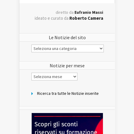
diretto da
Eufranio Massi
ideato e curato da
Roberto Camera
Le Notizie del sito
Le
Notizie
del
sito
Notizie per mese
Notizie
per
mese
Ricerca tra tutte le Notizie inserite