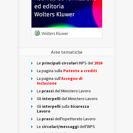
Aree tematiche
Le
principali circolari
INPS del
2026
La pagina sulla
Patente a crediti
La pagina sull'
Assegno di
Inclusione
La
prassi
del Ministero Lavoro
Gli
interpelli
del Ministero Lavoro
Gli
interpelli
sulla
Sicurezza
Lavoro
La
prassi
dell'Ispettorato Lavoro
Le
circolari/messaggi
dell'INPS