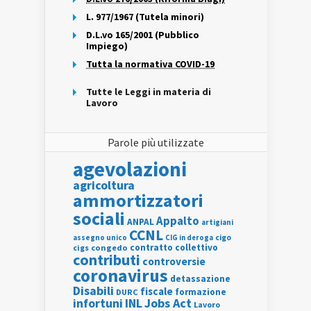
L. 977/1967 (Tutela minori)
D.L.vo 165/2001 (Pubblico
Impiego)
Tutta la normativa COVID-19
Tutte le Leggi in materia di
Lavoro
Parole più utilizzate
agevolazioni
agricoltura
ammortizzatori
sociali
Appalto
ANPAL
artigiani
CCNL
assegno unico
cigo
CIG in deroga
contratto collettivo
cigs
congedo
contributi
controversie
coronavirus
detassazione
Disabili
fiscale
formazione
DURC
INL
Jobs Act
infortuni
Lavoro