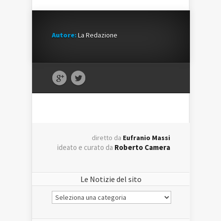
Autore:
La Redazione
diretto da
Eufranio Massi
ideato e curato da
Roberto Camera
Le Notizie del sito
Le
Notizie
del
sito