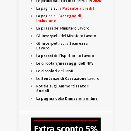
Le
principali circolari
INPS del
2026
La pagina sulla
Patente a crediti
La pagina sull'
Assegno di
Inclusione
La
prassi
del Ministero Lavoro
Gli
interpelli
del Ministero Lavoro
Gli
interpelli
sulla
Sicurezza
Lavoro
La
prassi
dell'Ispettorato Lavoro
Le
circolari/messaggi
dell'INPS
Le
circolari
dell'INAIL
Le
Sentenze di Cassazione
Lavoro
Notizie sugli
Ammortizzatori
Sociali
La
pagina
delle
Dimissioni online