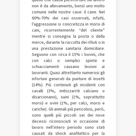
non è da allevamento, bensì uno molto
comune nelle nostre case: il cane. Nel
60%-70% dei casi osservati, infatti,
l’aggressione si concretizza in morsi di
cani, ricorrentemente “del cliente”
mentre si consegna la posta o della
merce, durante la raccolta dei rifiuti o in
una prestazione sanitaria domiciliare.
Seguono con circa il 15% i bovini, che
con calci o semplici spinte e
schiacciamenti causano lesioni ai
lavoranti. Quasi altrettanto numerosi gli
infortuni generati da punture di insetti
(14%). Più contenuti gli incidenti con
cavalli (3%, imbizzarriti calciano o
disarcionano), suini (1%, soprattutto
morsi) e ovini (1%, per calci, morsi e
cariche). Gli animali più pericolosi, però,
sono quelli più piccoli: sei dei nove
decessi riconosciuti in occasione di
lavoro nell’intero periodo sono stati
causati da shock anafilattico per la