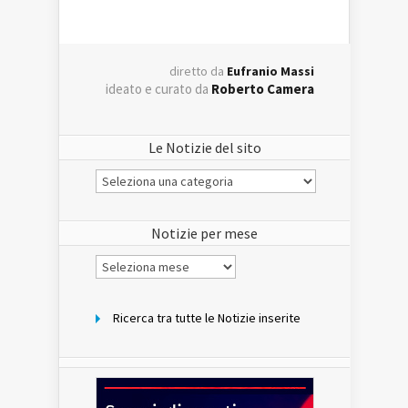
diretto da
Eufranio Massi
ideato e curato da
Roberto Camera
Le Notizie del sito
Le
Notizie
del
sito
Notizie per mese
Notizie
per
mese
Ricerca tra tutte le Notizie inserite