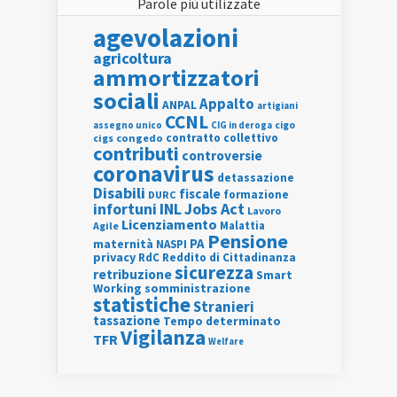
Parole più utilizzate
agevolazioni
agricoltura
ammortizzatori
sociali
Appalto
ANPAL
artigiani
CCNL
assegno unico
cigo
CIG in deroga
contratto collettivo
cigs
congedo
contributi
controversie
coronavirus
detassazione
Disabili
fiscale
formazione
DURC
INL
Jobs Act
infortuni
Lavoro
Licenziamento
Agile
Malattia
Pensione
PA
maternità
NASPI
privacy
RdC
Reddito di Cittadinanza
sicurezza
retribuzione
Smart
Working
somministrazione
statistiche
Stranieri
tassazione
Tempo determinato
Vigilanza
TFR
Welfare