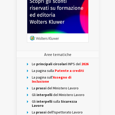
Aree tematiche
Le
principali circolari
INPS del
2026
La pagina sulla
Patente a crediti
La pagina sull'
Assegno di
Inclusione
La
prassi
del Ministero Lavoro
Gli
interpelli
del Ministero Lavoro
Gli
interpelli
sulla
Sicurezza
Lavoro
La
prassi
dell'Ispettorato Lavoro