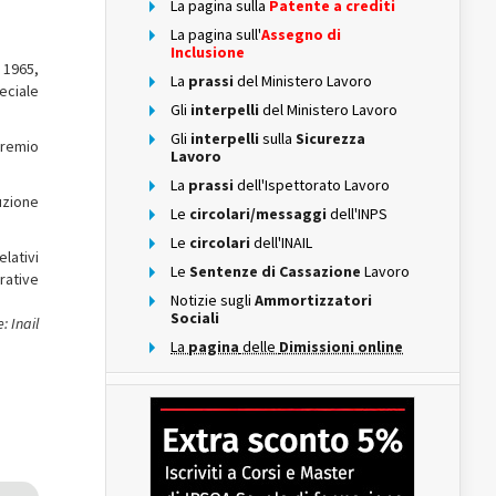
La pagina sulla
Patente a crediti
La pagina sull'
Assegno di
Inclusione
o 1965,
La
prassi
del Ministero Lavoro
eciale
Gli
interpelli
del Ministero Lavoro
Gli
interpelli
sulla
Sicurezza
premio
Lavoro
La
prassi
dell'Ispettorato Lavoro
uzione
Le
circolari/messaggi
dell'INPS
Le
circolari
dell'INAIL
elativi
Le
Sentenze di Cassazione
Lavoro
urative
Notizie sugli
Ammortizzatori
Sociali
: Inail
La
pagina
delle
Dimissioni online