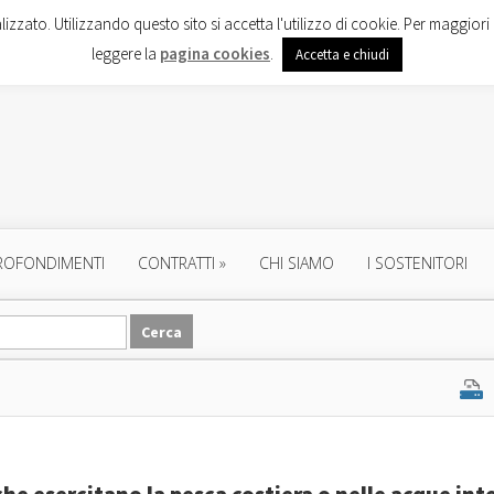
lizzato. Utilizzando questo sito si accetta l'utilizzo di cookie. Per maggiori 
leggere la
pagina cookies
.
Accetta e chiudi
ROFONDIMENTI
CONTRATTI
»
CHI SIAMO
I SOSTENITORI
 che esercitano la pesca costiera o nelle acque int