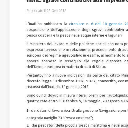
Pubblicato il 23 Gen 2018
L’Inail ha pubblicato la
circolare n. 6 del 18 gennaio 2
sospensione dell’applicazione degli sgravi contributivi 
pesca costiera e la pesca nelle acque interne e lagunari.
Il Ministero del lavoro e delle politiche sociali con nota 
espresso l’avviso che in relazione al procedimento di au
europea del regime agevolativo in esame, al momento lo
essere sospeso in ossequio alle regole disposte da
dell’Unione europea in materia di aiuti di Stato.
Pertanto, fino a nuove indicazioni da parte del citato Minis
decreto legge 30 dicembre 1997, n. 457, convertito, con mod
riscossi dall’Inail dal 1° gennaio 2018.
Sono quindi dovuti in misura intera i premi per l’autoliquid
quattro rate entro il 16 febbraio, 16 maggio, 20 agosto e 
dai datori di lavoro iscritti alla gestione Navigazione pe
categoria naviglio 73 “Pesca costiera”;
dai pescatori della piccola pesca marittima e nelle acque 