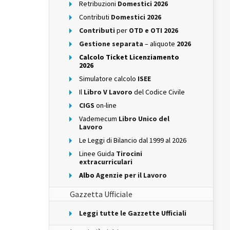
Retribuzioni
Domestici 2026
Contributi
Domestici 2026
Contributi
per
OTD e OTI 2026
Gestione separata
– aliquote
2026
Calcolo Ticket Licenziamento
2026
Simulatore calcolo
ISEE
Il
Libro V Lavoro
del Codice Civile
CIGS
on-line
Vademecum
Libro Unico del
Lavoro
Le Leggi di Bilancio dal 1999 al 2026
Linee Guida
Tirocini
extracurriculari
Albo
Agenzie per il Lavoro
Gazzetta Ufficiale
Leggi tutte le Gazzette Ufficiali