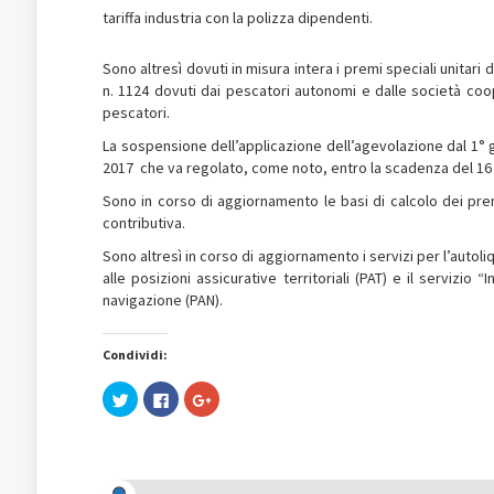
tariffa industria con la polizza dipendenti.
Sono altresì dovuti in misura intera i premi speciali unitari
n. 1124 dovuti dai pescatori autonomi e dalle società coop
pescatori.
La sospensione dell’applicazione dell’agevolazione dal 1° 
2017 che va regolato, come noto, entro la scadenza del 16
Sono in corso di aggiornamento le basi di calcolo dei prem
contributiva.
Sono altresì in corso di aggiornamento i servizi per l’autoli
alle posizioni assicurative territoriali (PAT) e il servizio 
navigazione (PAN).
Condividi:
Fai
Fai
Fai
clic
clic
clic
qui
per
qui
per
condividere
per
condividere
su
condividere
su
Facebook
su
Twitter
(Si
Google+
(Si
apre
(Si