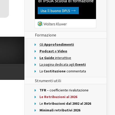
Formazione
Gli
Approfondimenti
Podcast
e
Video
Le Guide
interattive
La pagina dedicata agli
Eventi
La
Costituzione
commentata
Strumenti utili
TFR
– coefficiente rivalutazione
Le Retribuzioni al 2026
Le
Retribuzioni dal 2002 al 2026
Minimali retributivi 2026