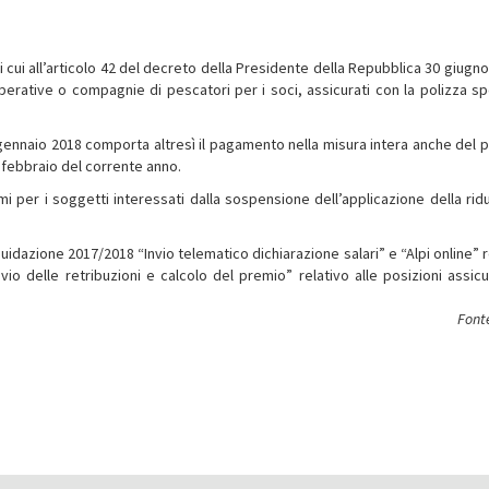
 di cui all’articolo 42 del decreto della Presidente della Repubblica 30 giugn
erative o compagnie di pescatori per i soci, assicurati con la polizza sp
gennaio 2018 comporta altresì il pagamento nella misura intera anche del 
 febbraio del corrente anno.
i per i soggetti interessati dalla sospensione dell’applicazione della rid
quidazione 2017/2018 “Invio telematico dichiarazione salari” e “Alpi online” r
“Invio delle retribuzioni e calcolo del premio” relativo alle posizioni assic
Fonte