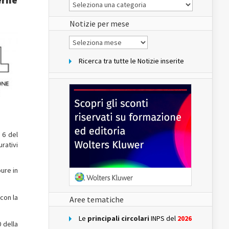
Le
Notizie
del
sito
Notizie per mese
Notizie
per
mese
Ricerca tra tutte le Notizie inserite
 6 del
rativi
ure in
 con la
Aree tematiche
Le
principali circolari
INPS del
2026
 della