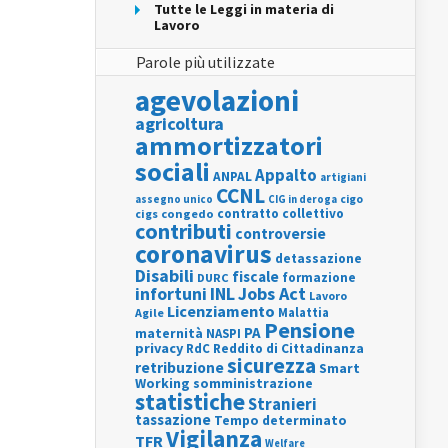
Tutte le Leggi in materia di
Lavoro
Parole più utilizzate
agevolazioni
agricoltura
ammortizzatori
sociali
Appalto
ANPAL
artigiani
CCNL
assegno unico
cigo
CIG in deroga
contratto collettivo
cigs
congedo
contributi
controversie
coronavirus
detassazione
Disabili
fiscale
formazione
DURC
INL
Jobs Act
infortuni
Lavoro
Licenziamento
Agile
Malattia
Pensione
PA
maternità
NASPI
privacy
RdC
Reddito di Cittadinanza
sicurezza
retribuzione
Smart
Working
somministrazione
statistiche
Stranieri
tassazione
Tempo determinato
Vigilanza
TFR
Welfare