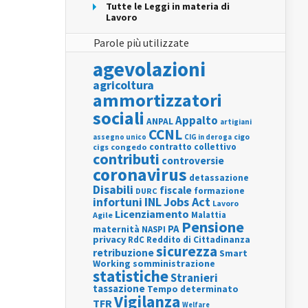
Tutte le Leggi in materia di
Lavoro
Parole più utilizzate
agevolazioni
agricoltura
ammortizzatori
sociali
Appalto
ANPAL
artigiani
CCNL
assegno unico
cigo
CIG in deroga
contratto collettivo
cigs
congedo
contributi
controversie
coronavirus
detassazione
Disabili
fiscale
formazione
DURC
INL
Jobs Act
infortuni
Lavoro
Licenziamento
Agile
Malattia
Pensione
PA
maternità
NASPI
privacy
RdC
Reddito di Cittadinanza
sicurezza
retribuzione
Smart
Working
somministrazione
statistiche
Stranieri
tassazione
Tempo determinato
Vigilanza
TFR
Welfare