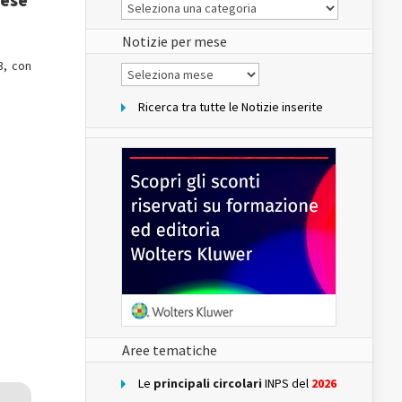
Le
Notizie
del
sito
Notizie per mese
3, con
Notizie
per
mese
Ricerca tra tutte le Notizie inserite
Aree tematiche
Le
principali circolari
INPS del
2026