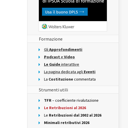
Formazione
Gli
Approfondimenti
Podcast
e
Video
Le Guide
interattive
La pagina dedicata agli
Eventi
La
Costituzione
commentata
Strumenti utili
TFR
– coefficiente rivalutazione
Le Retribuzioni al 2026
Le
Retribuzioni dal 2002 al 2026
Minimali retributivi 2026