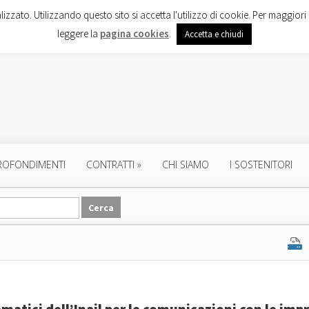
lizzato. Utilizzando questo sito si accetta l'utilizzo di cookie. Per maggiori 
leggere la
pagina cookies
.
Accetta e chiudi
ROFONDIMENTI
CONTRATTI
»
CHI SIAMO
I SOSTENITORI
lematici dell’Inail per le comunicazioni con le imp