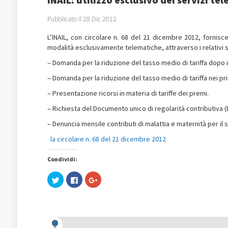
Pubblicato il 28 Dic 2012
L’INAIL, con circolare n. 68 del 21 dicembre 2012, fornis
modalità esclusivamente telematiche, attraverso i relativi s
– Domanda per la riduzione del tasso medio di tariffa dopo i
– Domanda per la riduzione del tasso medio di tariffa nei prim
– Presentazione ricorsi in materia di tariffe dei premi.
– Richiesta del Documento unico di regolarità contributiva (
– Denuncia mensile contributi di malattia e maternità per il 
la circolare n. 68 del 21 dicembre 2012
Condividi:
Fai
Fai
Fai
clic
clic
clic
qui
per
qui
per
condividere
per
condividere
su
condividere
su
Facebook
su
Twitter
(Si
Google+
(Si
apre
(Si
apre
in
apre