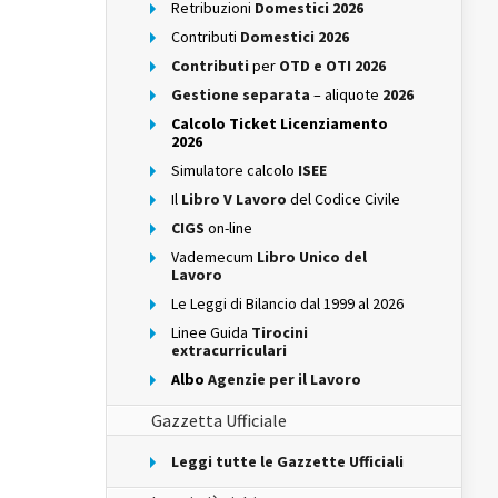
Retribuzioni
Domestici 2026
Contributi
Domestici 2026
Contributi
per
OTD e OTI 2026
Gestione separata
– aliquote
2026
Calcolo Ticket Licenziamento
2026
Simulatore calcolo
ISEE
Il
Libro V Lavoro
del Codice Civile
CIGS
on-line
Vademecum
Libro Unico del
Lavoro
Le Leggi di Bilancio dal 1999 al 2026
Linee Guida
Tirocini
extracurriculari
Albo
Agenzie per il Lavoro
Gazzetta Ufficiale
Leggi tutte le Gazzette Ufficiali