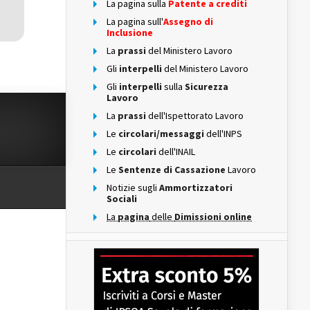
La pagina sulla
Patente a crediti
La pagina sull'
Assegno di
Inclusione
La
prassi
del Ministero Lavoro
Gli
interpelli
del Ministero Lavoro
Gli
interpelli
sulla
Sicurezza
Lavoro
La
prassi
dell'Ispettorato Lavoro
Le
circolari/messaggi
dell'INPS
Le
circolari
dell'INAIL
Le
Sentenze di Cassazione
Lavoro
Notizie sugli
Ammortizzatori
Sociali
La
pagina
delle
Dimissioni online