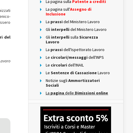
La pagina sulla
Patente a crediti
La pagina sull'
Assegno di
nizzati
Inclusione
enico-
La
prassi
del Ministero Lavoro
essero
Gli
interpelli
del Ministero Lavoro
ri
del
Gli
interpelli
sulla
Sicurezza
Lavoro
La
prassi
dell'Ispettorato Lavoro
Le
circolari/messaggi
dell'INPS
Lavoro
Le
circolari
dell'INAIL
Le
Sentenze di Cassazione
Lavoro
Notizie sugli
Ammortizzatori
Sociali
La
pagina
delle
Dimissioni online