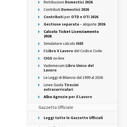
Retribuzioni
Domestici 2026
Contributi
Domestici 2026
Contributi
per
OTD e OTI 2026
Gestione separata
– aliquote
2026
Calcolo Ticket Licenziamento
2026
Simulatore calcolo
ISEE
Il
Libro V Lavoro
del Codice Civile
CIGS
on-line
Vademecum
Libro Unico del
Lavoro
Le Leggi di Bilancio dal 1999 al 2026
Linee Guida
Tirocini
extracurriculari
Albo
Agenzie per il Lavoro
Gazzetta Ufficiale
Leggi tutte le Gazzette Ufficiali