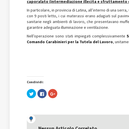
caporalato (intermediazione illecita e sfruttamento 
In particolare, in provincia di Latina, all’interno di una ser
con 9 posti letto, i cui materassi erano adagiati sul pavi
sanitarie negli ambienti di lavoro, che presentavano muffe
garantire adeguata illuminazione e ventilazione.
Nell’operazione sono stati impiegati complessivamente
5
Comando Carabinieri per la Tutela del Lavoro
, unitame
Condividi:
Fai
Fai
Fai
clic
clic
clic
qui
per
qui
per
condividere
per
condividere
su
condividere
su
Facebook
su
Twitter
(Si
Google+
(Si
apre
(Si
apre
in
apre
in
una
in
una
nuova
una
Nessun Articolo Correlato