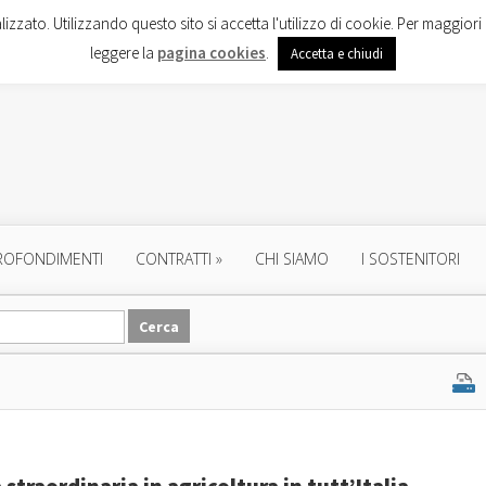
lizzato. Utilizzando questo sito si accetta l'utilizzo di cookie. Per maggiori 
leggere la
pagina cookies
.
Accetta e chiudi
ROFONDIMENTI
CONTRATTI
»
CHI SIAMO
I SOSTENITORI
 straordinaria in agricoltura in tutt’Italia