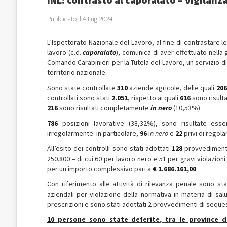
Pubblicato il 4 Lug 2024
L’Ispettorato Nazionale del Lavoro, al fine di contrastare l
lavoro (c.d.
caporalato
), comunica di aver effettuato nella 
Comando Carabinieri per la Tutela del Lavoro, un servizio di 
territorio nazionale.
Sono state controllate
310
aziende agricole, delle quali
206
controllati sono stati
2.051
, rispetto ai quali
616
sono risultat
216
sono risultati completamente
in nero
(10,53%).
786
posizioni lavorative (38,32%), sono risultate esse
irregolarmente: in particolare,
96
i
n nero
e
22
privi di regol
All’esito dei controlli sono stati adottati
128
provvedimenti 
250.800 – di cui 60 per lavoro nero e 51 per gravi violazion
per un importo complessivo pari a
€ 1.686.161,00
.
Con riferimento alle attività di rilevanza penale sono s
aziendali per violazione della normativa in materia di sal
prescrizioni e sono stati adottati 2 provvedimenti di seque
10
persone sono state deferite, tra le province di 