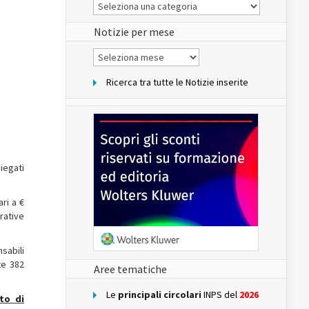
Le
Notizie
del
sito
Notizie per mese
Notizie
per
mese
Ricerca tra tutte le Notizie inserite
egati
ri a €
rative
sabili
te 382
Aree tematiche
Le
principali circolari
INPS del
2026
ato di