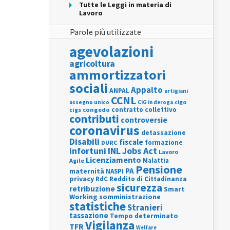
Tutte le Leggi in materia di
Lavoro
Parole più utilizzate
agevolazioni
agricoltura
ammortizzatori
sociali
Appalto
ANPAL
artigiani
CCNL
assegno unico
cigo
CIG in deroga
contratto collettivo
cigs
congedo
contributi
controversie
coronavirus
detassazione
Disabili
fiscale
formazione
DURC
INL
Jobs Act
infortuni
Lavoro
Licenziamento
Agile
Malattia
Pensione
PA
maternità
NASPI
privacy
RdC
Reddito di Cittadinanza
sicurezza
retribuzione
Smart
Working
somministrazione
statistiche
Stranieri
tassazione
Tempo determinato
Vigilanza
TFR
Welfare