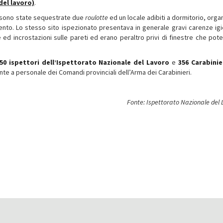
del lavoro)
.
ra, sono state sequestrate due
roulotte
ed un locale adibiti a dormitorio, orga
mento. Lo stesso sito ispezionato presentava in generale gravi carenze igi
 ed incrostazioni sulle pareti ed erano peraltro privi di finestre che pot
50 ispettori dell’Ispettorato Nazionale del Lavoro
e
356 Carabinie
nte a personale dei Comandi provinciali dell’Arma dei Carabinieri.
Fonte: Ispettorato Nazionale del 