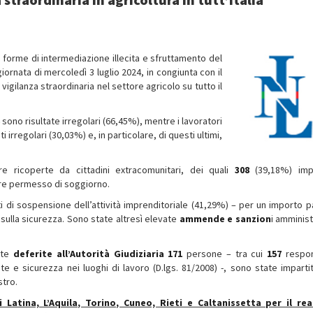
e forme di intermediazione illecita e sfruttamento del
giornata di mercoledì 3 luglio 2024, in congiunta con il
vigilanza straordinaria nel settore agricolo su tutto il
sono risultate irregolari (66,45%), mentre i lavoratori
i irregolari (30,03%) e, in particolare, di questi ultimi,
re ricoperte da cittadini extracomunitari, dei quali
308
(39,18%) impi
are permesso di soggiorno.
di sospensione dell’attività imprenditoriale (41,29%) – per un importo pa
i sulla sicurezza. Sono state altresì elevate
ammende e sanzion
i amminist
tate
deferite all’Autorità Giudiziaria
171
persone – tra cui
157
respon
ute e sicurezza nei luoghi di lavoro (D.lgs. 81/2008) -, sono state imparti
stro.
Latina, L’Aquila, Torino, Cuneo, Rieti e Caltanissetta per il re