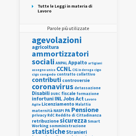
Tutte le Leggi in materia di
Lavoro
Parole più utilizzate
agevolazioni
agricoltura
ammortizzatori
sociali
Appalto
ANPAL
artigiani
CCNL
assegno unico
cigo
CIG in deroga
contratto collettivo
cigs
congedo
contributi
controversie
coronavirus
detassazione
Disabili
fiscale
formazione
DURC
INL
Jobs Act
infortuni
Lavoro
Licenziamento
Agile
Malattia
Pensione
PA
maternità
NASPI
privacy
RdC
Reddito di Cittadinanza
sicurezza
retribuzione
Smart
Working
somministrazione
statistiche
Stranieri