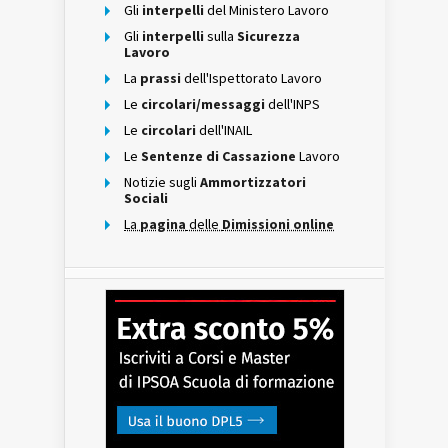
Gli
interpelli
del Ministero Lavoro
Gli
interpelli
sulla
Sicurezza
Lavoro
La
prassi
dell'Ispettorato Lavoro
Le
circolari/messaggi
dell'INPS
Le
circolari
dell'INAIL
Le
Sentenze di Cassazione
Lavoro
Notizie sugli
Ammortizzatori
Sociali
La
pagina
delle
Dimissioni online