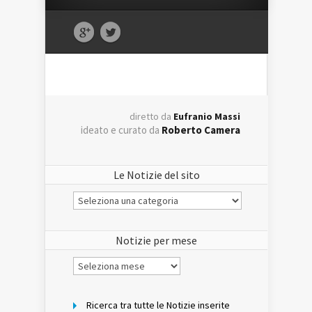
diretto da
Eufranio Massi
ideato e curato da
Roberto Camera
Le Notizie del sito
Le
Notizie
del
sito
Notizie per mese
Notizie
per
mese
Ricerca tra tutte le Notizie inserite