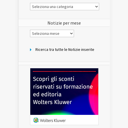
Le
Notizie
del
sito
Notizie per mese
Notizie
per
mese
Ricerca tra tutte le Notizie inserite