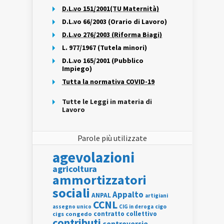
D.L.vo 151/2001(TU Maternità)
D.L.vo 66/2003 (Orario di Lavoro)
D.L.vo 276/2003 (Riforma Biagi)
L. 977/1967 (Tutela minori)
D.L.vo 165/2001 (Pubblico
Impiego)
Tutta la normativa COVID-19
Tutte le Leggi in materia di
Lavoro
Parole più utilizzate
agevolazioni
agricoltura
ammortizzatori
sociali
Appalto
ANPAL
artigiani
CCNL
assegno unico
cigo
CIG in deroga
contratto collettivo
cigs
congedo
contributi
controversie