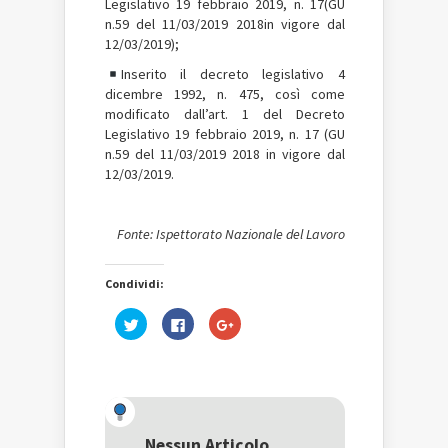
Legislativo 19 febbraio 2019, n. 17(GU
n.59 del 11/03/2019 2018in vigore dal
12/03/2019);
Inserito il decreto legislativo 4
dicembre 1992, n. 475, così come
modificato dall’art. 1 del Decreto
Legislativo 19 febbraio 2019, n. 17 (GU
n.59 del 11/03/2019 2018 in vigore dal
12/03/2019.
Fonte: Ispettorato Nazionale del Lavoro
Condividi:
Fai
Fai
Fai
clic
clic
clic
qui
per
qui
per
condividere
per
condividere
su
condividere
su
Facebook
su
Twitter
(Si
Google+
(Si
apre
(Si
apre
in
apre
in
una
in
una
nuova
una
Nessun Articolo