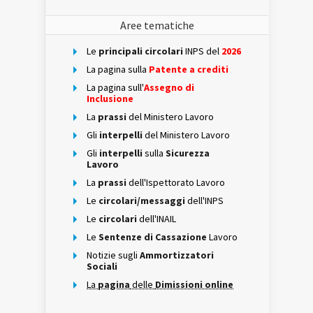
Aree tematiche
Le
principali circolari
INPS del
2026
La pagina sulla
Patente a crediti
La pagina sull'
Assegno di
Inclusione
La
prassi
del Ministero Lavoro
Gli
interpelli
del Ministero Lavoro
Gli
interpelli
sulla
Sicurezza
Lavoro
La
prassi
dell'Ispettorato Lavoro
Le
circolari/messaggi
dell'INPS
Le
circolari
dell'INAIL
Le
Sentenze di Cassazione
Lavoro
Notizie sugli
Ammortizzatori
Sociali
La
pagina
delle
Dimissioni online