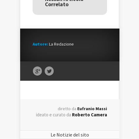
nuova
finestra)
nuova
Correlato
finestra)
finestra)
Autore:
La Redazione
diretto da
Eufranio Massi
ideato e curato da
Roberto Camera
Le Notizie del sito