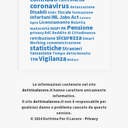
coronavirus
detassazione
Disabili
fiscale
formazione
DURC
INL
Jobs Act
infortuni
Lavoro
Licenziamento
Agile
Malattia
Pensione
PA
maternità
NASPI
privacy
RdC
Reddito di Cittadinanza
sicurezza
retribuzione
Smart
Working
somministrazione
statistiche
Stranieri
tassazione
Tempo determinato
Vigilanza
TFR
Welfare
Le informazioni contenute nel sito
dottrinalavoro.it
hanno carattere unicamente
informativo.
Il sito
dottrinalavoro.it
non è responsabile per
qualsiasi danno o problema causato da questo
servizio.
© 2014 Dottrina Per il Lavoro -
Privacy