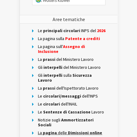
Aree tematiche
Le
principali circolari
INPS del
2026
La pagina sulla
Patente a crediti
La pagina sull'
Assegno di
Inclusione
La
prassi
del Ministero Lavoro
Gli
interpelli
del Ministero Lavoro
Gli
interpelli
sulla
Sicurezza
Lavoro
La
prassi
dell'Ispettorato Lavoro
Le
circolari/messaggi
dell'INPS
Le
circolari
dell'INAIL
Le
Sentenze di Cassazione
Lavoro
Notizie sugli
Ammortizzatori
Sociali
La
pagina
delle
Dimissioni online