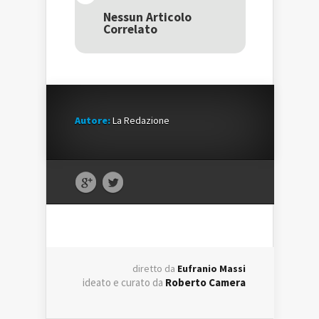
in
una
in
una
nuova
una
Nessun Articolo
nuova
finestra)
nuova
Correlato
finestra)
finestra)
Autore:
La Redazione
diretto da
Eufranio Massi
ideato e curato da
Roberto Camera