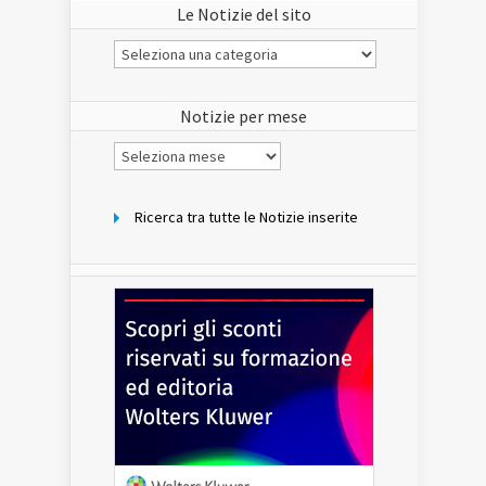
Le Notizie del sito
Le
Notizie
del
sito
Notizie per mese
Notizie
per
mese
Ricerca tra tutte le Notizie inserite