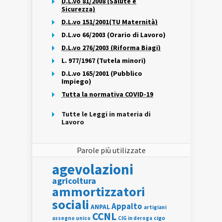
D.L.vo 81/2008 (Salute e
Sicurezza)
D.L.vo 151/2001(TU Maternità)
D.L.vo 66/2003 (Orario di Lavoro)
D.L.vo 276/2003 (Riforma Biagi)
L. 977/1967 (Tutela minori)
D.L.vo 165/2001 (Pubblico
Impiego)
Tutta la normativa COVID-19
Tutte le Leggi in materia di
Lavoro
Parole più utilizzate
agevolazioni
agricoltura
ammortizzatori
sociali
Appalto
ANPAL
artigiani
CCNL
assegno unico
cigo
CIG in deroga