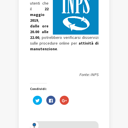
utenti che
il
22
maggio
2019
,
dalle ore
20.00 alle
22.00
, potrebbero verificarsi disservizi
sulle procedure online per
attività di
manutenzione
.
Fonte: INPS
Condividi:
Fai
Fai
Fai
clic
clic
clic
qui
per
qui
per
condividere
per
condividere
su
condividere
su
Facebook
su
Twitter
(Si
Google+
(Si
apre
(Si
apre
in
apre