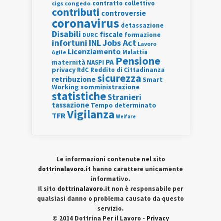
contratto collettivo
cigs
congedo
contributi
controversie
coronavirus
detassazione
Disabili
fiscale
formazione
DURC
INL
Jobs Act
infortuni
Lavoro
Licenziamento
Agile
Malattia
Pensione
PA
maternità
NASPI
privacy
RdC
Reddito di Cittadinanza
sicurezza
retribuzione
Smart
Working
somministrazione
statistiche
Stranieri
tassazione
Tempo determinato
Vigilanza
TFR
Welfare
Le informazioni contenute nel sito
dottrinalavoro.it
hanno carattere unicamente
informativo.
Il sito
dottrinalavoro.it
non è responsabile per
qualsiasi danno o problema causato da questo
servizio.
© 2014 Dottrina Per il Lavoro -
Privacy