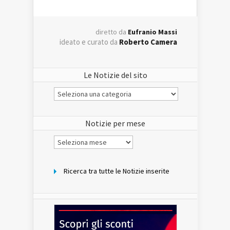
diretto da
Eufranio Massi
ideato e curato da
Roberto Camera
Le Notizie del sito
Le
Notizie
del
sito
Notizie per mese
Notizie
per
mese
Ricerca tra tutte le Notizie inserite