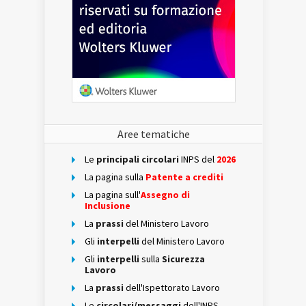
Aree tematiche
Le
principali circolari
INPS del
2026
La pagina sulla
Patente a crediti
La pagina sull'
Assegno di
Inclusione
La
prassi
del Ministero Lavoro
Gli
interpelli
del Ministero Lavoro
Gli
interpelli
sulla
Sicurezza
Lavoro
La
prassi
dell'Ispettorato Lavoro
Le
circolari/messaggi
dell'INPS