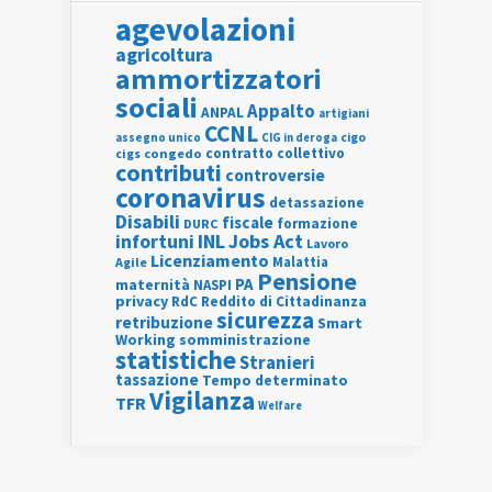
agevolazioni
agricoltura
ammortizzatori
sociali
Appalto
ANPAL
artigiani
CCNL
assegno unico
cigo
CIG in deroga
contratto collettivo
cigs
congedo
contributi
controversie
coronavirus
detassazione
Disabili
fiscale
formazione
DURC
INL
Jobs Act
infortuni
Lavoro
Licenziamento
Agile
Malattia
Pensione
PA
maternità
NASPI
privacy
RdC
Reddito di Cittadinanza
sicurezza
retribuzione
Smart
Working
somministrazione
statistiche
Stranieri
tassazione
Tempo determinato
Vigilanza
TFR
Welfare