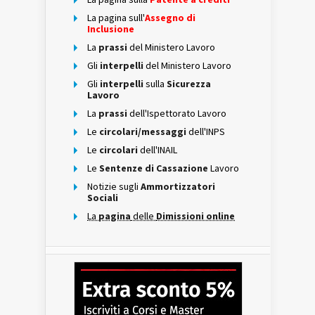
La pagina sull'
Assegno di
Inclusione
La
prassi
del Ministero Lavoro
Gli
interpelli
del Ministero Lavoro
Gli
interpelli
sulla
Sicurezza
Lavoro
La
prassi
dell'Ispettorato Lavoro
Le
circolari/messaggi
dell'INPS
Le
circolari
dell'INAIL
Le
Sentenze di Cassazione
Lavoro
Notizie sugli
Ammortizzatori
Sociali
La
pagina
delle
Dimissioni online