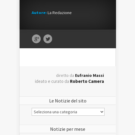
Autore:
La Redazione
diretto da
Eufranio Massi
ideato e curato da
Roberto Camera
Le Notizie del sito
Le
Notizie
del
sito
Notizie per mese