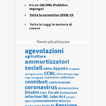
D.L.vo 165/2001 (Pubblico
Impiego)
Tutta la normativa COVID-19
Tutte le Leggi in materia di
Lavoro
Parole più utilizzate
agevolazioni
agricoltura
ammortizzatori
sociali
Appalto
ANPAL
artigiani
CCNL
assegno unico
cigo
CIG in deroga
contratto collettivo
cigs
congedo
contributi
controversie
coronavirus
detassazione
Disabili
fiscale
formazione
DURC
INL
Jobs Act
infortuni
Lavoro
Licenziamento
Agile
Malattia
Pensione
PA
maternità
NASPI