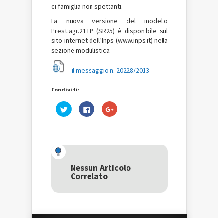
di famiglia non spettanti.
La nuova versione del modello
Prest.agr.21TP (SR25) è disponibile sul
sito internet dell’Inps (www.inps.it) nella
sezione modulistica.
il messaggio n. 20228/2013
Condividi:
Fai
Fai
Fai
clic
clic
clic
qui
per
qui
per
condividere
per
condividere
su
condividere
su
Facebook
su
Twitter
(Si
Google+
(Si
apre
(Si
apre
in
apre
in
una
in
una
nuova
una
Nessun Articolo
nuova
finestra)
nuova
Correlato
finestra)
finestra)