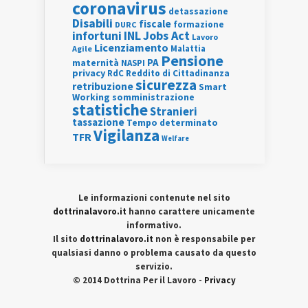
coronavirus
detassazione
Disabili
fiscale
formazione
DURC
INL
Jobs Act
infortuni
Lavoro
Licenziamento
Agile
Malattia
Pensione
PA
maternità
NASPI
privacy
RdC
Reddito di Cittadinanza
sicurezza
retribuzione
Smart
Working
somministrazione
statistiche
Stranieri
tassazione
Tempo determinato
Vigilanza
TFR
Welfare
Le informazioni contenute nel sito
dottrinalavoro.it
hanno carattere unicamente
informativo.
Il sito
dottrinalavoro.it
non è responsabile per
qualsiasi danno o problema causato da questo
servizio.
© 2014 Dottrina Per il Lavoro -
Privacy