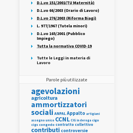
D.L.vo 151/2001(TU Maternità)
D.L.vo 66/2003 (Orario di Lavoro)
D.L.vo 276/2003 (Riforma Biagi)
L. 977/1967 (Tutela minori)
D.L.vo 165/2001 (Pubblico
Impiego)
Tutta la normativa COVID-19
Tutte le Leggi in materia di
Lavoro
Parole più utilizzate
agevolazioni
agricoltura
ammortizzatori
sociali
Appalto
ANPAL
artigiani
CCNL
assegno unico
cigo
CIG in deroga
contratto collettivo
cigs
congedo
contributi
controversie