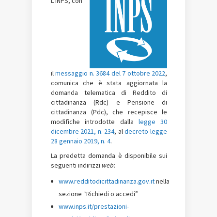
L’INPS, con
il
messaggio n. 3684 del 7 ottobre 2022
,
comunica che è stata aggiornata la
domanda telematica di Reddito di
cittadinanza (Rdc) e Pensione di
cittadinanza (Pdc), che recepisce le
modifiche introdotte dalla
legge 30
dicembre 2021, n. 234
, al
decreto-legge
28 gennaio 2019, n. 4
.
La predetta domanda è disponibile sui
seguenti indirizzi
web
:
www.redditodicittadinanza.gov.it
nella
sezione “Richiedi o accedi”
www.inps.it/prestazioni-