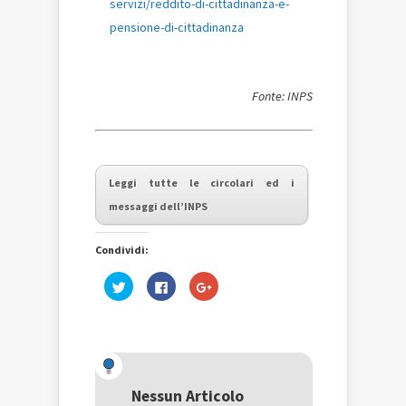
servizi/reddito-di-cittadinanza-e-
pensione-di-cittadinanza
Fonte: INPS
Leggi tutte le circolari ed i
messaggi dell’INPS
Condividi:
Fai
Fai
Fai
clic
clic
clic
qui
per
qui
per
condividere
per
condividere
su
condividere
su
Facebook
su
Twitter
(Si
Google+
(Si
apre
(Si
apre
in
apre
in
una
in
una
nuova
una
Nessun Articolo
nuova
finestra)
nuova