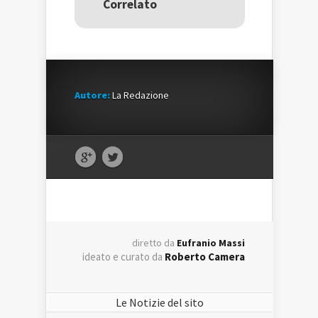
Correlato
finestra)
finestra)
Autore:
La Redazione
diretto da
Eufranio Massi
ideato e curato da
Roberto Camera
Le Notizie del sito