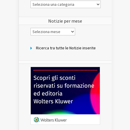
Le
Notizie
del
sito
Notizie per mese
Notizie
per
mese
Ricerca tra tutte le Notizie inserite