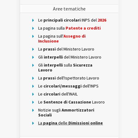
Aree tematiche
Le
principali circolari
INPS del
2026
La pagina sulla
Patente a crediti
La pagina sull'
Assegno di
Inclusione
La
prassi
del Ministero Lavoro
Gli
interpelli
del Ministero Lavoro
Gli
interpelli
sulla
Sicurezza
Lavoro
La
prassi
dell'Ispettorato Lavoro
Le
circolari/messaggi
dell'INPS
Le
circolari
dell'INAIL
Le
Sentenze di Cassazione
Lavoro
Notizie sugli
Ammortizzatori
Sociali
La
pagina
delle
Dimissioni online