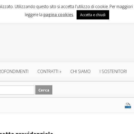
lizzato. Utilizzando questo sito si accetta l'utilizzo di cookie. Per maggiori 
leggere la
pagina cookies
.
Accetta e chiudi
ROFONDIMENTI
CONTRATTI
»
CHI SIAMO
I SOSTENITORI
ssetto previdenziale