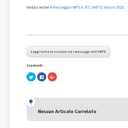
Vedasi anche il
messaggio INPS n. 871 dell’11 marzo 2025
.
Leggi tutte le circolari ed i messaggi dell’INPS
Condividi:
Fai
Fai
Fai
clic
clic
clic
qui
per
qui
per
condividere
per
condividere
su
condividere
su
Facebook
su
Twitter
(Si
Google+
(Si
apre
(Si
apre
in
apre
in
una
in
una
nuova
una
Nessun Articolo Correlato
nuova
finestra)
nuova
finestra)
finestra)