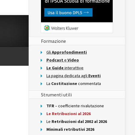
Formazione
Gli
Approfondimenti
Podcast
e
Video
Le Guide
interattive
La pagina dedicata agli
Eventi
La
Costituzione
commentata
Strumenti utili
TFR
– coefficiente rivalutazione
Le Retribuzioni al 2026
Le
Retribuzioni dal 2002 al 2026
Minimali retributivi 2026