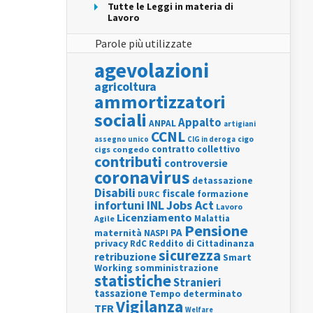
Tutte le Leggi in materia di
Lavoro
Parole più utilizzate
agevolazioni
agricoltura
ammortizzatori
sociali
Appalto
ANPAL
artigiani
CCNL
assegno unico
cigo
CIG in deroga
contratto collettivo
cigs
congedo
contributi
controversie
coronavirus
detassazione
Disabili
fiscale
formazione
DURC
INL
Jobs Act
infortuni
Lavoro
Licenziamento
Agile
Malattia
Pensione
PA
maternità
NASPI
privacy
RdC
Reddito di Cittadinanza
sicurezza
retribuzione
Smart
Working
somministrazione
statistiche
Stranieri
tassazione
Tempo determinato
Vigilanza
TFR
Welfare