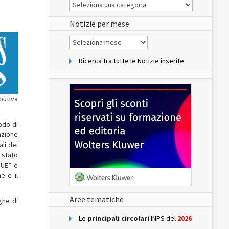
Le
Notizie
del
sito
Notizie per mese
Notizie
per
mese
Ricerca tra tutte le Notizie inserite
butiva
odo di
nzione
li dei
 stato
 UE” è
e e il
Aree tematiche
ghe di
Le
principali circolari
INPS del
2026