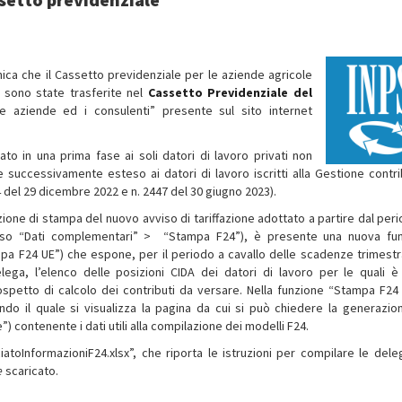
ica che il Cassetto previdenziale per le aziende agricole
à sono state trasferite nel
Cassetto Previdenziale del
le aziende ed i consulenti” presente sul sito internet
ato in una prima fase ai soli datori di lavoro privati non
e successivamente esteso ai datori di lavoro iscritti alla Gestione contri
4 del 29 dicembre 2022 e n. 2447 del 30 giugno 2023).
zione di stampa del nuovo avviso di tariffazione adottato a partire dal peri
corso “Dati complementari” > “Stampa F24”), è presente una nuova fu
a F24 UE”) che espone, per il periodo a cavallo delle scadenze trimestra
lega, l’elenco delle posizioni CIDA dei datori di lavoro per le quali è
prospetto di calcolo dei contributi da versare. Nella funzione “Stampa F24
ndo il quale si visualizza la pagina da cui si può chiedere la generazion
) contenente i dati utili alla compilazione dei modelli F24.
iatoInformazioniF24.xlsx”, che riporta le istruzioni per compilare le dele
e
scaricato.