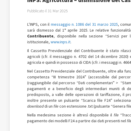
Pubblicato il 31 Mar 2025
L’INPS, con il
messaggio n. 1086 del 31 marzo 2025
, comun
sarà dismesso dal 1° aprile 2025. Le relative funzionalit
Contribuente
, disponibile nella sezione “Servizi per 
istituzionale,
www.inps.it
.
Il Cassetto Previdenziale del Contribuente è stato rilasci
agricoli (cfr. il messaggio n. 4702 del 14 dicembre 2020) 
agricola e quindi in possesso di CIDA (cfr. i messaggi n. 466
Nel Cassetto Previdenziale del Contribuente, oltre alla fun
competenza “III trimestre 2024” (accessibile dal per
(raggiungibile dal percorso “Dati complementari” > “Stamp
pagamenti e a beneficio degli intermediari muniti di de
predisposto, a valle delle operazioni di tariffazione, il 
inoltre presente un pulsante “Scarica file F24” seleziona
download
di un
file
con estensione .txt (pulsante “Genera file”
Nella medesima sezione è altresì disponibile il
file
“Tracc
pagamento dei modelli F24 a partire dai dati presenti nel
fil