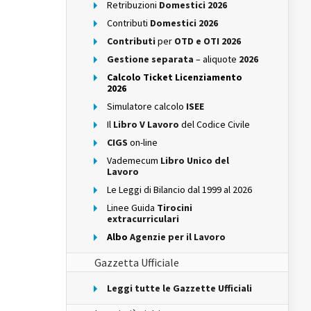
Retribuzioni
Domestici 2026
Contributi
Domestici 2026
Contributi
per
OTD e OTI 2026
Gestione separata
– aliquote
2026
Calcolo Ticket Licenziamento
2026
Simulatore calcolo
ISEE
Il
Libro V Lavoro
del Codice Civile
CIGS
on-line
Vademecum
Libro Unico del
Lavoro
Le Leggi di Bilancio dal 1999 al 2026
Linee Guida
Tirocini
extracurriculari
Albo
Agenzie per il Lavoro
Gazzetta Ufficiale
Leggi tutte le Gazzette Ufficiali