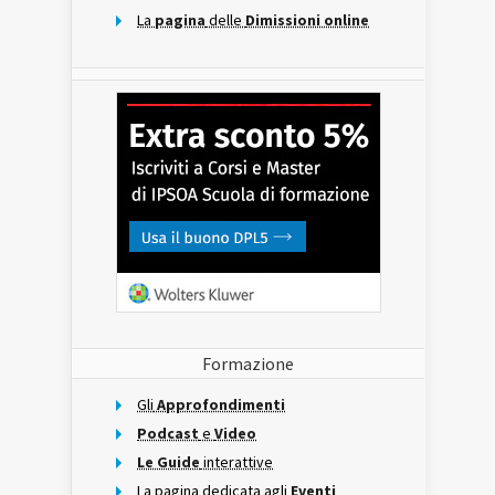
La
pagina
delle
Dimissioni online
Formazione
Gli
Approfondimenti
Podcast
e
Video
Le Guide
interattive
La pagina dedicata agli
Eventi