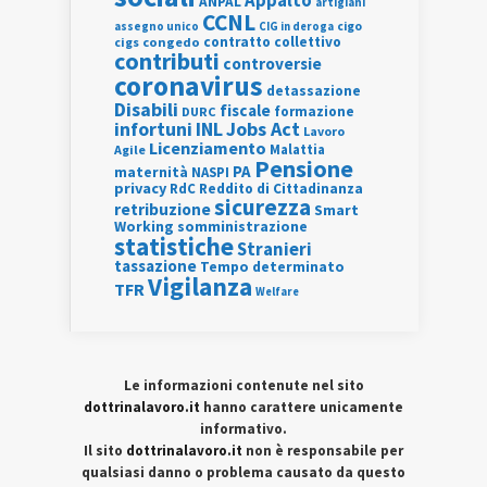
Appalto
ANPAL
artigiani
CCNL
assegno unico
cigo
CIG in deroga
contratto collettivo
cigs
congedo
contributi
controversie
coronavirus
detassazione
Disabili
fiscale
formazione
DURC
INL
Jobs Act
infortuni
Lavoro
Licenziamento
Agile
Malattia
Pensione
PA
maternità
NASPI
privacy
RdC
Reddito di Cittadinanza
sicurezza
retribuzione
Smart
Working
somministrazione
statistiche
Stranieri
tassazione
Tempo determinato
Vigilanza
TFR
Welfare
Le informazioni contenute nel sito
dottrinalavoro.it
hanno carattere unicamente
informativo.
Il sito
dottrinalavoro.it
non è responsabile per
qualsiasi danno o problema causato da questo