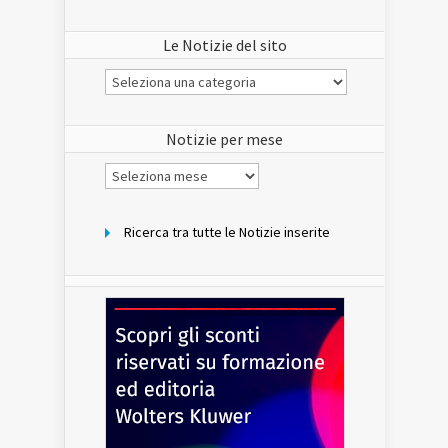
Le Notizie del sito
Le
Notizie
del
sito
Notizie per mese
Notizie
per
mese
Ricerca tra tutte le Notizie inserite