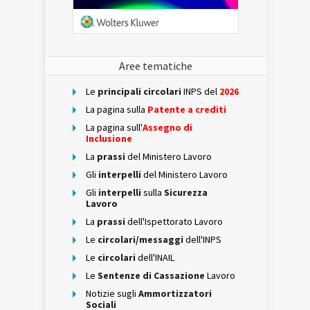
Aree tematiche
Le
principali circolari
INPS del
2026
La pagina sulla
Patente a crediti
La pagina sull'
Assegno di
Inclusione
La
prassi
del Ministero Lavoro
Gli
interpelli
del Ministero Lavoro
Gli
interpelli
sulla
Sicurezza
Lavoro
La
prassi
dell'Ispettorato Lavoro
Le
circolari/messaggi
dell'INPS
Le
circolari
dell'INAIL
Le
Sentenze di Cassazione
Lavoro
Notizie sugli
Ammortizzatori
Sociali