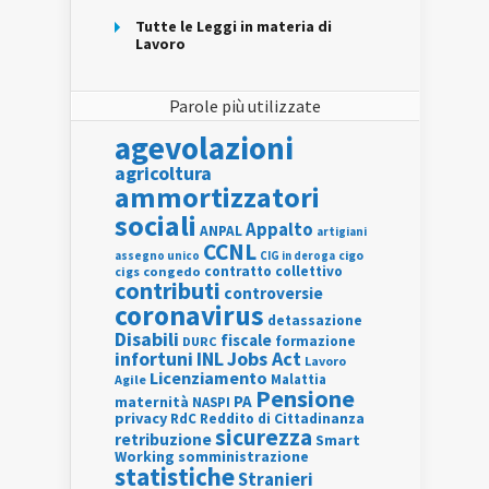
Tutte le Leggi in materia di
Lavoro
Parole più utilizzate
agevolazioni
agricoltura
ammortizzatori
sociali
Appalto
ANPAL
artigiani
CCNL
assegno unico
cigo
CIG in deroga
contratto collettivo
cigs
congedo
contributi
controversie
coronavirus
detassazione
Disabili
fiscale
formazione
DURC
INL
Jobs Act
infortuni
Lavoro
Licenziamento
Agile
Malattia
Pensione
PA
maternità
NASPI
privacy
RdC
Reddito di Cittadinanza
sicurezza
retribuzione
Smart
Working
somministrazione
statistiche
Stranieri