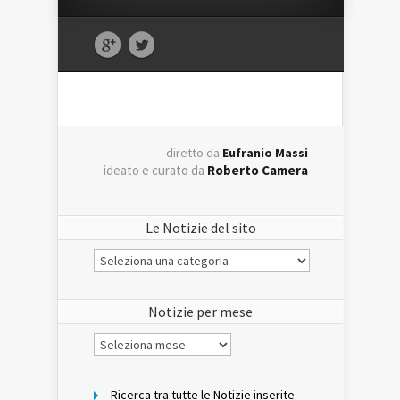
diretto da
Eufranio Massi
ideato e curato da
Roberto Camera
Le Notizie del sito
Le
Notizie
del
sito
Notizie per mese
Notizie
per
mese
Ricerca tra tutte le Notizie inserite