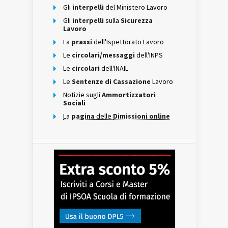
Gli
interpelli
del Ministero Lavoro
Gli
interpelli
sulla
Sicurezza
Lavoro
La
prassi
dell'Ispettorato Lavoro
Le
circolari/messaggi
dell'INPS
Le
circolari
dell'INAIL
Le
Sentenze di Cassazione
Lavoro
Notizie sugli
Ammortizzatori
Sociali
La
pagina
delle
Dimissioni online