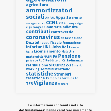
agricoltura
ammortizzatori
sociali
Appalto
ANPAL
artigiani
CCNL
assegno unico
cigo
CIG in deroga
contratto collettivo
cigs
congedo
contributi
controversie
coronavirus
detassazione
Disabili
fiscale
formazione
DURC
INL
Jobs Act
infortuni
Lavoro
Licenziamento
Agile
Malattia
Pensione
PA
maternità
NASPI
privacy
RdC
Reddito di Cittadinanza
sicurezza
retribuzione
Smart
Working
somministrazione
statistiche
Stranieri
tassazione
Tempo determinato
Vigilanza
TFR
Welfare
Le informazioni contenute nel sito
dottrinalavoro.it
hanno carattere unicamente