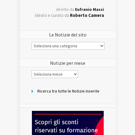
diretto da
Eufranio Massi
ideato e curato da
Roberto Camera
Le Notizie del sito
Le
Notizie
del
sito
Notizie per mese
Notizie
per
mese
Ricerca tra tutte le Notizie inserite