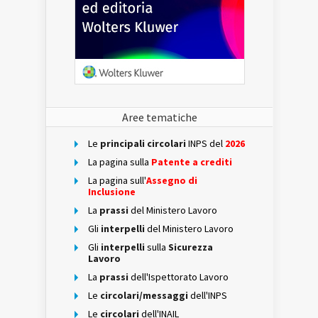
Aree tematiche
Le
principali circolari
INPS del
2026
La pagina sulla
Patente a crediti
La pagina sull'
Assegno di
Inclusione
La
prassi
del Ministero Lavoro
Gli
interpelli
del Ministero Lavoro
Gli
interpelli
sulla
Sicurezza
Lavoro
La
prassi
dell'Ispettorato Lavoro
Le
circolari/messaggi
dell'INPS
Le
circolari
dell'INAIL