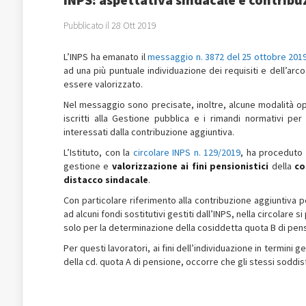
Pubblicato il 28 Ott 2019
L’INPS ha emanato il
messaggio n. 3872 del 25 ottobre 201
ad una più puntuale individuazione dei requisiti e dell’ar
essere valorizzato.
Nel messaggio sono precisate, inoltre, alcune modalità ope
iscritti alla Gestione pubblica e i rimandi normativi per
interessati dalla contribuzione aggiuntiva.
L’Istituto, con la
circolare INPS n. 129/2019
, ha proceduto a
gestione e
valorizzazione ai fini pensionistici
della
co
distacco sindacale
.
Con particolare riferimento alla contribuzione aggiuntiva per
ad alcuni fondi sostitutivi gestiti dall’INPS, nella circolare 
solo per la determinazione della cosiddetta quota B di pens
Per questi lavoratori, ai fini dell’individuazione in termini
della cd. quota A di pensione, occorre che gli stessi soddisfi