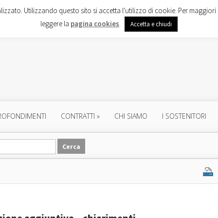
lizzato. Utilizzando questo sito si accetta l'utilizzo di cookie. Per maggiori 
leggere la
pagina cookies
.
Accetta e chiudi
ROFONDIMENTI
CONTRATTI
»
CHI SIAMO
I SOSTENITORI
zione aggiuntiva – chiarimenti