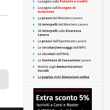
La pagina sulla
Patente a crediti
La pagina sull'
Assegno di
Inclusione
La
prassi
del Ministero Lavoro
Gli
interpelli
del Ministero Lavoro
Gli
interpelli
sulla
Sicurezza
Lavoro
La
prassi
dell'Ispettorato Lavoro
Le
circolari/messaggi
dell'INPS
Le
circolari
dell'INAIL
Le
Sentenze di Cassazione
Lavoro
Notizie sugli
Ammortizzatori
Sociali
La
pagina
delle
Dimissioni online