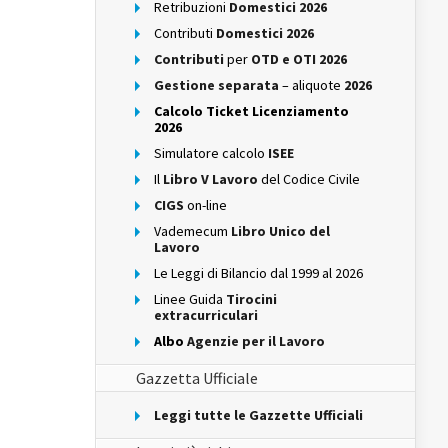
Retribuzioni
Domestici 2026
Contributi
Domestici 2026
Contributi
per
OTD e OTI 2026
Gestione separata
– aliquote
2026
Calcolo Ticket Licenziamento
2026
Simulatore calcolo
ISEE
Il
Libro V Lavoro
del Codice Civile
CIGS
on-line
Vademecum
Libro Unico del
Lavoro
Le Leggi di Bilancio dal 1999 al 2026
Linee Guida
Tirocini
extracurriculari
Albo
Agenzie per il Lavoro
Gazzetta Ufficiale
Leggi tutte le Gazzette Ufficiali