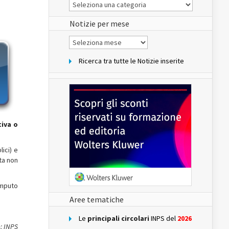
Le
Notizie
del
sito
Notizie per mese
Notizie
per
mese
Ricerca tra tutte le Notizie inserite
tiva
o
lici) e
ata non
computo
Aree tematiche
Le
principali circolari
INPS del
2026
: INPS