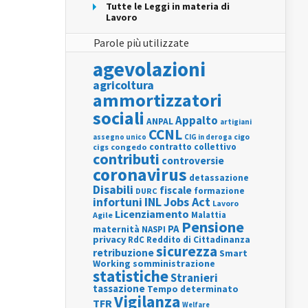
Tutte le Leggi in materia di
Lavoro
Parole più utilizzate
agevolazioni
agricoltura
ammortizzatori
sociali
Appalto
ANPAL
artigiani
CCNL
assegno unico
cigo
CIG in deroga
contratto collettivo
cigs
congedo
contributi
controversie
coronavirus
detassazione
Disabili
fiscale
formazione
DURC
INL
Jobs Act
infortuni
Lavoro
Licenziamento
Agile
Malattia
Pensione
PA
maternità
NASPI
privacy
RdC
Reddito di Cittadinanza
sicurezza
retribuzione
Smart
Working
somministrazione
statistiche
Stranieri
tassazione
Tempo determinato
Vigilanza
TFR
Welfare