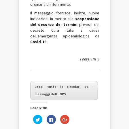
ordinaria di riferimento.
Il messaggio fornisce, inoltre, nuove
indicazioni in merito alla
sospensione
del decorso dei termini
previsti dal
decreto Cura Italia a causa
dell’emergenza epidemiologica da
Covid-19
.
Fonte: INPS
Leggi tutte le circolari ed i
messaggi dell’INPS
Condividi:
Fai
Fai
Fai
clic
clic
clic
qui
per
qui
per
condividere
per