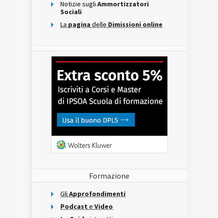
Notizie sugli
Ammortizzatori
Sociali
La
pagina
delle
Dimissioni online
Formazione
Gli
Approfondimenti
Podcast
e
Video