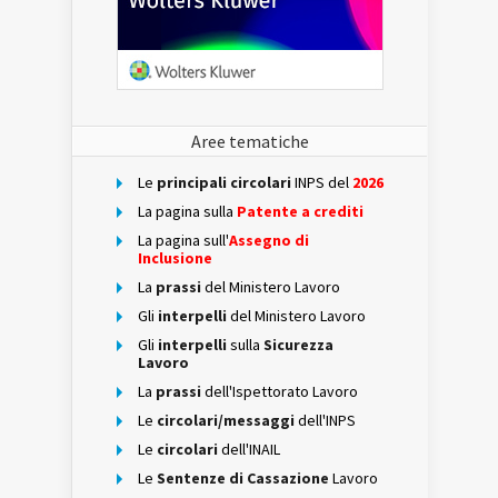
Aree tematiche
Le
principali circolari
INPS del
2026
La pagina sulla
Patente a crediti
La pagina sull'
Assegno di
Inclusione
La
prassi
del Ministero Lavoro
Gli
interpelli
del Ministero Lavoro
Gli
interpelli
sulla
Sicurezza
Lavoro
La
prassi
dell'Ispettorato Lavoro
Le
circolari/messaggi
dell'INPS
Le
circolari
dell'INAIL
Le
Sentenze di Cassazione
Lavoro