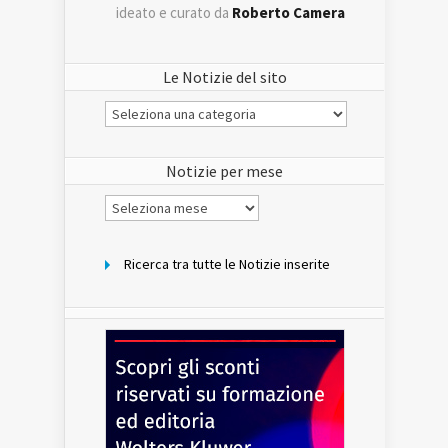
ideato e curato da
Roberto Camera
Le Notizie del sito
Le
Notizie
del
sito
Notizie per mese
Notizie
per
mese
Ricerca tra tutte le Notizie inserite