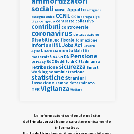
ammortizzatori
sociali
Appalto
ANPAL
artigiani
CCNL
assegno unico
cigo
CIG in deroga
contratto collettivo
cigs
congedo
contributi
controversie
coronavirus
detassazione
Disabili
fiscale
formazione
DURC
INL
Jobs Act
infortuni
Lavoro
Licenziamento
Agile
Malattia
Pensione
PA
maternità
NASPI
privacy
RdC
Reddito di Cittadinanza
sicurezza
retribuzione
Smart
Working
somministrazione
statistiche
Stranieri
tassazione
Tempo determinato
Vigilanza
TFR
Welfare
Le informazioni contenute nel sito
dottrinalavoro.it
hanno carattere unicamente
informativo.
Il sito
dottrinalavoro.it
non è responsabile per