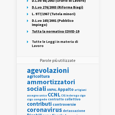
D.L.vo 66/2003 (Orario di Lavoro)
D.L.vo 276/2003 (Riforma Biagi)
L. 977/1967 (Tutela minori)
D.L.vo 165/2001 (Pubblico
Impiego)
Tutta la normativa COVID-19
Tutte le Leggi in materia di
Lavoro
Parole più utilizzate
agevolazioni
agricoltura
ammortizzatori
sociali
Appalto
ANPAL
artigiani
CCNL
assegno unico
cigo
CIG in deroga
contratto collettivo
cigs
congedo
contributi
controversie
coronavirus
detassazione