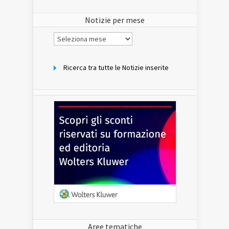
del
sito
Notizie per mese
Notizie
per
mese
Ricerca tra tutte le Notizie inserite
Aree tematiche