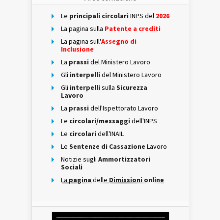
Le
principali circolari
INPS del
2026
La pagina sulla
Patente a crediti
La pagina sull'
Assegno di
Inclusione
La
prassi
del Ministero Lavoro
Gli
interpelli
del Ministero Lavoro
Gli
interpelli
sulla
Sicurezza
Lavoro
La
prassi
dell'Ispettorato Lavoro
Le
circolari/messaggi
dell'INPS
Le
circolari
dell'INAIL
Le
Sentenze di Cassazione
Lavoro
Notizie sugli
Ammortizzatori
Sociali
La
pagina
delle
Dimissioni online