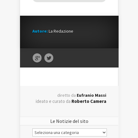
Autore:
La Redazione
diretto da
Eufranio Massi
ideato e curato da
Roberto Camera
Le Notizie del sito
Le
Notizie