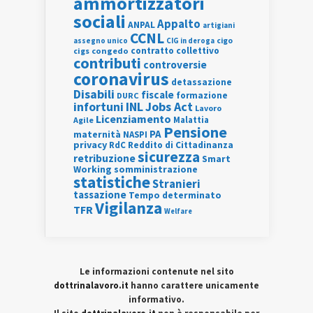
ammortizzatori
sociali
Appalto
ANPAL
artigiani
CCNL
assegno unico
cigo
CIG in deroga
contratto collettivo
cigs
congedo
contributi
controversie
coronavirus
detassazione
Disabili
fiscale
formazione
DURC
INL
Jobs Act
infortuni
Lavoro
Licenziamento
Agile
Malattia
Pensione
PA
maternità
NASPI
privacy
RdC
Reddito di Cittadinanza
sicurezza
retribuzione
Smart
Working
somministrazione
statistiche
Stranieri
tassazione
Tempo determinato
Vigilanza
TFR
Welfare
Le informazioni contenute nel sito
dottrinalavoro.it
hanno carattere unicamente
informativo.