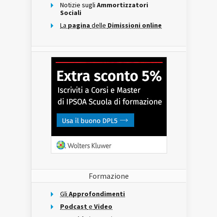
Notizie sugli
Ammortizzatori
Sociali
La
pagina
delle
Dimissioni online
Formazione
Gli
Approfondimenti
Podcast
e
Video