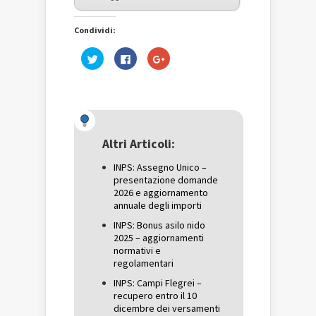
Condividi:
Fai
Fai
Fai
clic
clic
clic
qui
per
qui
per
condividere
per
condividere
su
condividere
su
Facebook
su
Twitter
(Si
Google+
(Si
apre
(Si
apre
in
apre
in
una
in
una
nuova
una
Altri Articoli:
nuova
finestra)
nuova
finestra)
finestra)
INPS: Assegno Unico –
presentazione domande
2026 e aggiornamento
annuale degli importi
INPS: Bonus asilo nido
2025 – aggiornamenti
normativi e
regolamentari
INPS: Campi Flegrei –
recupero entro il 10
dicembre dei versamenti