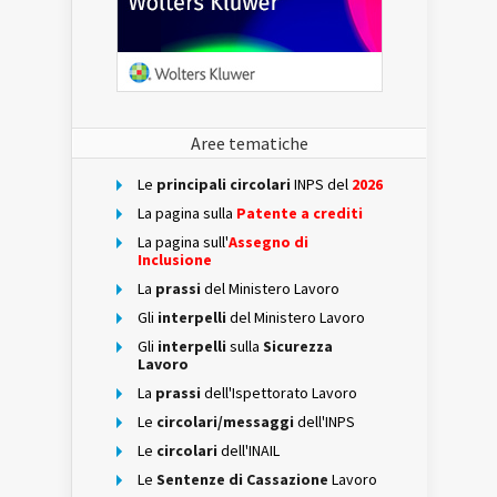
Aree tematiche
Le
principali circolari
INPS del
2026
La pagina sulla
Patente a crediti
La pagina sull'
Assegno di
Inclusione
La
prassi
del Ministero Lavoro
Gli
interpelli
del Ministero Lavoro
Gli
interpelli
sulla
Sicurezza
Lavoro
La
prassi
dell'Ispettorato Lavoro
Le
circolari/messaggi
dell'INPS
Le
circolari
dell'INAIL
Le
Sentenze di Cassazione
Lavoro