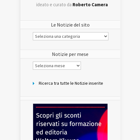
ideato e curato da
Roberto Camera
Le Notizie del sito
Le
Notizie
del
sito
Notizie per mese
Notizie
per
mese
Ricerca tra tutte le Notizie inserite