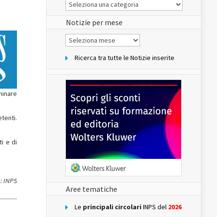
Le
Notizie
del
sito
Notizie per mese
Notizie
per
mese
Ricerca tra tutte le Notizie inserite
minare
tenti.
i e di
: INPS
Aree tematiche
Le
principali circolari
INPS del
2026