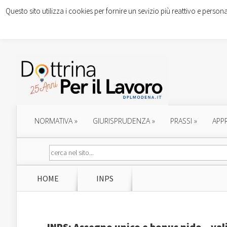
Questo sito utilizza i cookies per fornire un sevizio più reattivo e persona
NORMATIVA
»
GIURISPRUDENZA
»
PRASSI
»
APP
HOME
INPS
INPS: Assegno unico e bonus nido – val