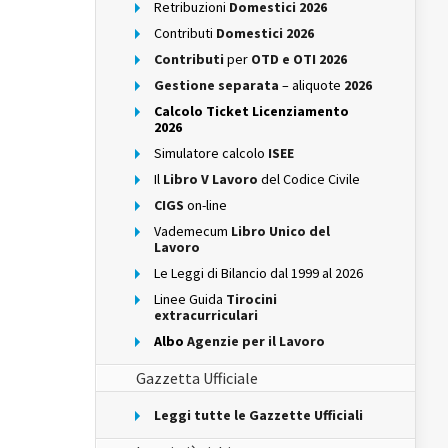
Retribuzioni
Domestici 2026
Contributi
Domestici 2026
Contributi
per
OTD e OTI 2026
Gestione separata
– aliquote
2026
Calcolo Ticket Licenziamento
2026
Simulatore calcolo
ISEE
Il
Libro V Lavoro
del Codice Civile
CIGS
on-line
Vademecum
Libro Unico del
Lavoro
Le Leggi di Bilancio dal 1999 al 2026
Linee Guida
Tirocini
extracurriculari
Albo
Agenzie per il Lavoro
Gazzetta Ufficiale
Leggi tutte le Gazzette Ufficiali