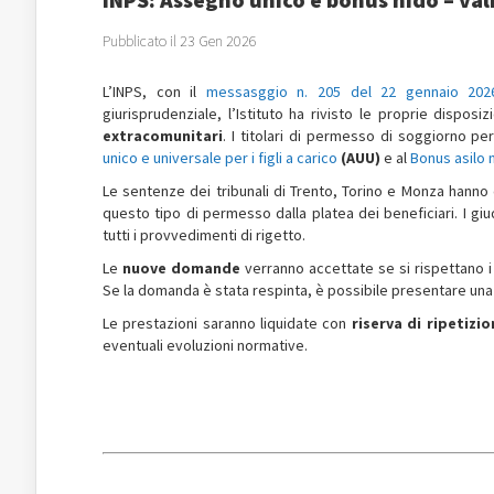
Pubblicato il 23 Gen 2026
L’INPS, con il
messasggio n. 205 del 22 gennaio 202
giurisprudenziale, l’Istituto ha rivisto le proprie disposi
extracomunitari
. I titolari di permesso di soggiorno p
unico e universale per i figli a carico
(AUU)
e al
Bonus asilo 
Le sentenze dei tribunali di Trento, Torino e Monza hanno c
questo tipo di permesso dalla platea dei beneficiari. I giud
tutti i provvedimenti di rigetto.
Le
nuove domande
verranno accettate se si rispettano i 
Se la domanda è stata respinta, è possibile presentare una r
Le prestazioni saranno liquidate con
riserva di ripetizio
eventuali evoluzioni normative.