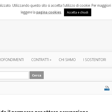
lizzato. Utilizzando questo sito si accetta l'utilizzo di cookie. Per maggiori 
leggere la
pagina cookies
.
Accetta e chiudi
ROFONDIMENTI
CONTRATTI
»
CHI SIAMO
I SOSTENITORI
ido il permesso per attesa occupazione