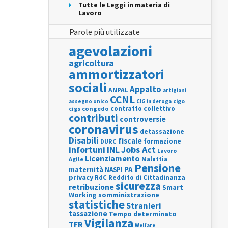
Tutte le Leggi in materia di
Lavoro
Parole più utilizzate
agevolazioni
agricoltura
ammortizzatori
sociali
Appalto
ANPAL
artigiani
CCNL
assegno unico
cigo
CIG in deroga
contratto collettivo
cigs
congedo
contributi
controversie
coronavirus
detassazione
Disabili
fiscale
formazione
DURC
INL
Jobs Act
infortuni
Lavoro
Licenziamento
Agile
Malattia
Pensione
PA
maternità
NASPI
privacy
RdC
Reddito di Cittadinanza
sicurezza
retribuzione
Smart
Working
somministrazione
statistiche
Stranieri
tassazione
Tempo determinato
Vigilanza
TFR
Welfare