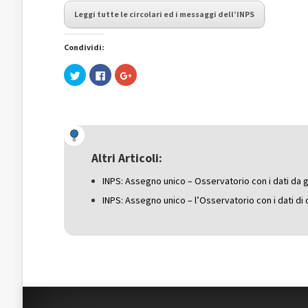
Leggi tutte le circolari ed i messaggi dell’INPS
Condividi:
Fai
Fai
Fai
clic
clic
clic
qui
per
qui
per
condividere
per
condividere
su
condividere
su
Facebook
su
Twitter
(Si
Google+
(Si
apre
(Si
apre
in
apre
in
una
in
una
nuova
una
Altri Articoli:
nuova
finestra)
nuova
finestra)
finestra)
INPS: Assegno unico – Osservatorio con i dati da 
INPS: Assegno unico – l’Osservatorio con i dati d