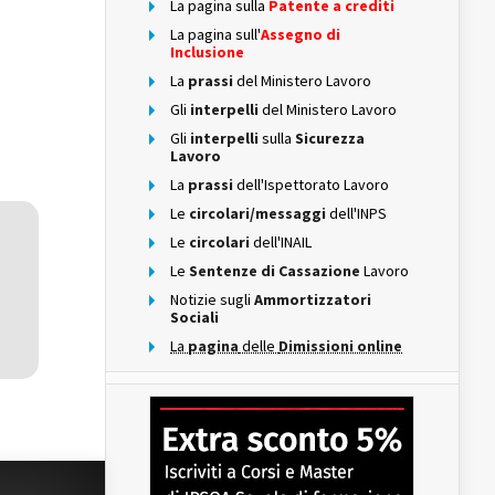
La pagina sulla
Patente a crediti
La pagina sull'
Assegno di
Inclusione
La
prassi
del Ministero Lavoro
Gli
interpelli
del Ministero Lavoro
Gli
interpelli
sulla
Sicurezza
Lavoro
La
prassi
dell'Ispettorato Lavoro
Le
circolari/messaggi
dell'INPS
Le
circolari
dell'INAIL
Le
Sentenze di Cassazione
Lavoro
Notizie sugli
Ammortizzatori
Sociali
La
pagina
delle
Dimissioni online