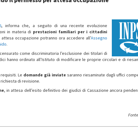
6
, informa che, a seguito di una recente evoluzione
zioni in materia di
prestazioni familiari per i cittadini
er attesa occupazione potranno ora accedere all’
Assegno
nido
.
ensurato come discriminatoria l’esclusione dei titolari di
ici hanno ordinato all’Istituto di modificare le proprie circolari e di riesa
requisiti. Le
domande già inviate
saranno riesaminate dagli uffici compe
ichiesta di revisione.
ne
, in attesa dell’esito definitivo dei giudizi di Cassazione ancora pendent
Fonte