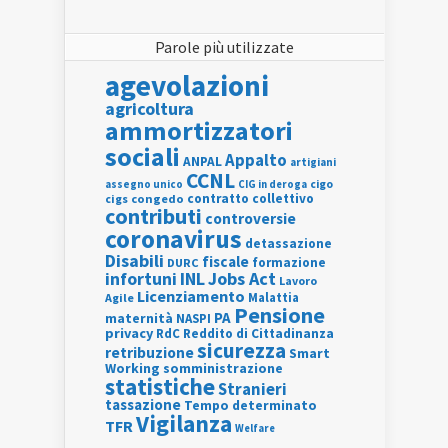
Parole più utilizzate
agevolazioni
agricoltura
ammortizzatori
sociali
Appalto
ANPAL
artigiani
CCNL
assegno unico
cigo
CIG in deroga
contratto collettivo
cigs
congedo
contributi
controversie
coronavirus
detassazione
Disabili
fiscale
formazione
DURC
INL
Jobs Act
infortuni
Lavoro
Licenziamento
Agile
Malattia
Pensione
PA
maternità
NASPI
privacy
RdC
Reddito di Cittadinanza
sicurezza
retribuzione
Smart
Working
somministrazione
statistiche
Stranieri
tassazione
Tempo determinato
Vigilanza
TFR
Welfare