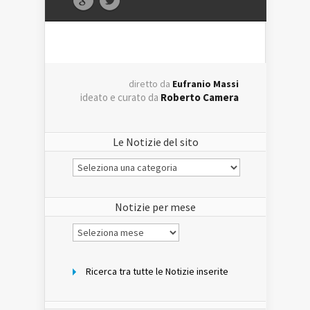
diretto da
Eufranio Massi
ideato e curato da
Roberto Camera
Le Notizie del sito
Le
Notizie
del
sito
Notizie per mese
Notizie
per
mese
Ricerca tra tutte le Notizie inserite