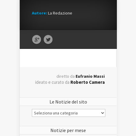
Autore:
La Redazione
diretto da
Eufranio Massi
ideato e curato da
Roberto Camera
Le Notizie del sito
Le
Notizie
del
sito
Notizie per mese