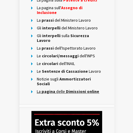
La pagina sulla
Patente a crediti
La pagina sull'
Assegno di
Inclusione
La
prassi
del Ministero Lavoro
Gli
interpelli
del Ministero Lavoro
Gli
interpelli
sulla
Sicurezza
Lavoro
La
prassi
dell'Ispettorato Lavoro
Le
circolari/messaggi
dell'INPS
Le
circolari
dell'INAIL
Le
Sentenze di Cassazione
Lavoro
Notizie sugli
Ammortizzatori
Sociali
La
pagina
delle
Dimissioni online