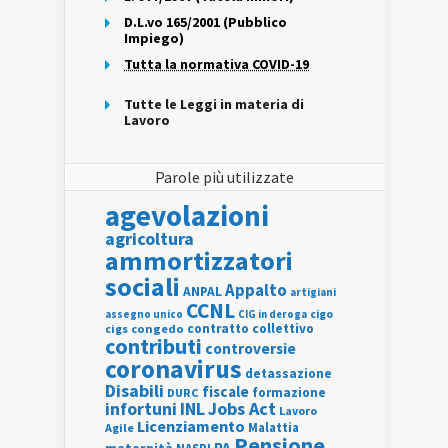
D.L.vo 165/2001 (Pubblico
Impiego)
Tutta la normativa COVID-19
Tutte le Leggi in materia di
Lavoro
Parole più utilizzate
agevolazioni
agricoltura
ammortizzatori
sociali
Appalto
ANPAL
artigiani
CCNL
assegno unico
cigo
CIG in deroga
contratto collettivo
cigs
congedo
contributi
controversie
coronavirus
detassazione
Disabili
fiscale
formazione
DURC
INL
Jobs Act
infortuni
Lavoro
Licenziamento
Agile
Malattia
Pensione
PA