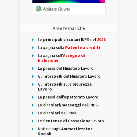
Aree tematiche
Le
principali circolari
INPS del
2026
La pagina sulla
Patente a crediti
La pagina sull'
Assegno di
Inclusione
La
prassi
del Ministero Lavoro
Gli
interpelli
del Ministero Lavoro
Gli
interpelli
sulla
Sicurezza
Lavoro
La
prassi
dell'Ispettorato Lavoro
Le
circolari/messaggi
dell'INPS
Le
circolari
dell'INAIL
Le
Sentenze di Cassazione
Lavoro
Notizie sugli
Ammortizzatori
Sociali