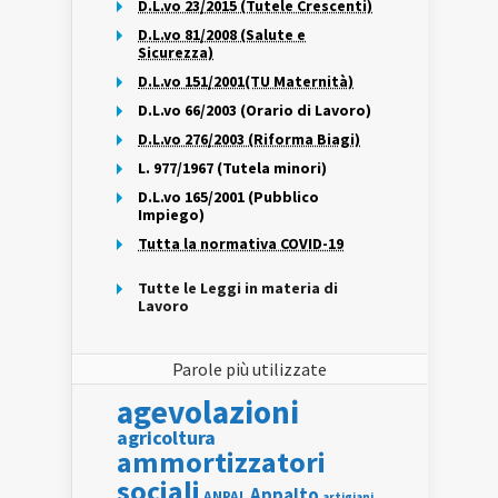
D.L.vo 23/2015 (Tutele Crescenti)
D.L.vo 81/2008 (Salute e
Sicurezza)
D.L.vo 151/2001(TU Maternità)
D.L.vo 66/2003 (Orario di Lavoro)
D.L.vo 276/2003 (Riforma Biagi)
L. 977/1967 (Tutela minori)
D.L.vo 165/2001 (Pubblico
Impiego)
Tutta la normativa COVID-19
Tutte le Leggi in materia di
Lavoro
Parole più utilizzate
agevolazioni
agricoltura
ammortizzatori
sociali
Appalto
ANPAL
artigiani