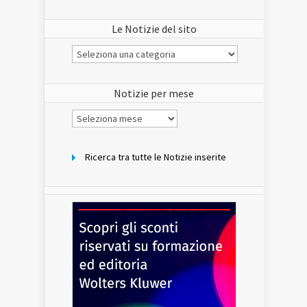
Le Notizie del sito
Le
Notizie
del
sito
Notizie per mese
Notizie
per
mese
Ricerca tra tutte le Notizie inserite