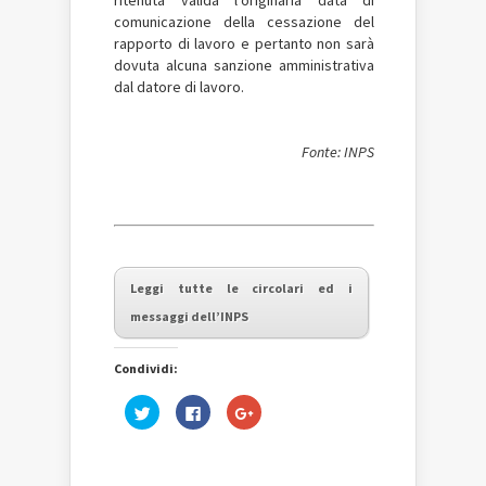
ritenuta valida l’originaria data di
comunicazione della cessazione del
rapporto di lavoro e pertanto non sarà
dovuta alcuna sanzione amministrativa
dal datore di lavoro.
Fonte: INPS
Leggi tutte le circolari ed i
messaggi dell’INPS
Condividi:
Fai
Fai
Fai
clic
clic
clic
qui
per
qui
per
condividere
per
condividere
su
condividere
su
Facebook
su