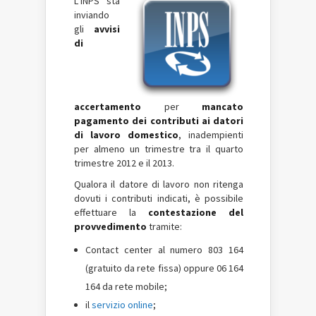
L’INPS sta
inviando
gli
avvisi
di
accertamento
per
mancato
pagamento dei contributi ai datori
di lavoro
domestico
, inadempienti
per almeno un trimestre tra il quarto
trimestre 2012 e il 2013.
Qualora il datore di lavoro non ritenga
dovuti i contributi indicati, è possibile
effettuare la
contestazione del
provvedimento
tramite:
Contact center al numero 803 164
(gratuito da rete fissa) oppure 06 164
164 da rete mobile;
il
servizio online
;