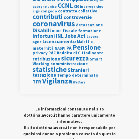
CCNL
assegno unico
cigo
CIG in deroga
contratto collettivo
cigs
congedo
contributi
controversie
coronavirus
detassazione
Disabili
fiscale
formazione
DURC
INL
Jobs Act
infortuni
Lavoro
Licenziamento
Agile
Malattia
Pensione
PA
maternità
NASPI
privacy
RdC
Reddito di Cittadinanza
sicurezza
retribuzione
Smart
Working
somministrazione
statistiche
Stranieri
tassazione
Tempo determinato
Vigilanza
TFR
Welfare
Le informazioni contenute nel sito
dottrinalavoro.it
hanno carattere unicamente
informativo.
Il sito
dottrinalavoro.it
non è responsabile per
qualsiasi danno o problema causato da questo