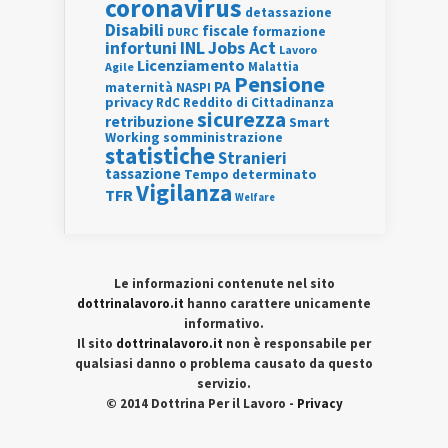
coronavirus
detassazione
Disabili
fiscale
formazione
DURC
INL
Jobs Act
infortuni
Lavoro
Licenziamento
Agile
Malattia
Pensione
PA
maternità
NASPI
privacy
RdC
Reddito di Cittadinanza
sicurezza
retribuzione
Smart
Working
somministrazione
statistiche
Stranieri
tassazione
Tempo determinato
Vigilanza
TFR
Welfare
Le informazioni contenute nel sito
dottrinalavoro.it
hanno carattere unicamente
informativo.
Il sito
dottrinalavoro.it
non è responsabile per
qualsiasi danno o problema causato da questo
servizio.
© 2014 Dottrina Per il Lavoro -
Privacy