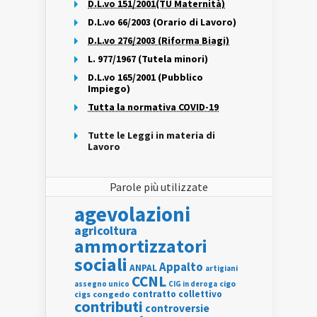
D.L.vo 151/2001(TU Maternità)
D.L.vo 66/2003 (Orario di Lavoro)
D.L.vo 276/2003 (Riforma Biagi)
L. 977/1967 (Tutela minori)
D.L.vo 165/2001 (Pubblico
Impiego)
Tutta la normativa COVID-19
Tutte le Leggi in materia di
Lavoro
Parole più utilizzate
agevolazioni
agricoltura
ammortizzatori
sociali
Appalto
ANPAL
artigiani
CCNL
assegno unico
cigo
CIG in deroga
contratto collettivo
cigs
congedo
contributi
controversie