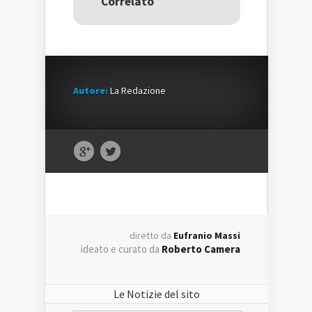
Correlato
finestra)
finestra)
Autore:
La Redazione
diretto da
Eufranio Massi
ideato e curato da
Roberto Camera
Le Notizie del sito