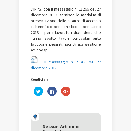
L’INPS, con il messaggio n. 21266 del 27
dicembre 2012, fornisce le modalità di
presentazione delle istanze di accesso
al beneficio pensionistico – per l’anno
2013 – per i lavoratori dipendenti che
hanno svolto lavori particolarmente
faticosi e pesanti, iscritti alla gestione
ex Inpdap.
il messaggio n. 21266 del 27
dicembre 2012
Condividi:
Fai
Fai
Fai
clic
clic
clic
qui
per
qui
per
condividere
per
condividere
su
condividere
su
Facebook
su
Twitter
(Si
Google+
(Si
apre
(Si
apre
in
apre
in
una
in
una
nuova
una
Nessun Articolo
nuova
finestra)
nuova