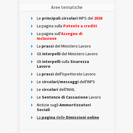
Aree tematiche
Le
principali circolari
INPS del
2026
La pagina sulla
Patente a crediti
La pagina sull'
Assegno di
Inclusione
La
prassi
del Ministero Lavoro
Gli
interpelli
del Ministero Lavoro
Gli
interpelli
sulla
Sicurezza
Lavoro
La
prassi
dell'Ispettorato Lavoro
Le
circolari/messaggi
dell'INPS
Le
circolari
dell'INAIL
Le
Sentenze di Cassazione
Lavoro
Notizie sugli
Ammortizzatori
Sociali
La
pagina
delle
Dimissioni online