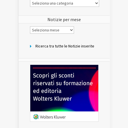
Le
Notizie
del
sito
Notizie per mese
Notizie
per
mese
Ricerca tra tutte le Notizie inserite