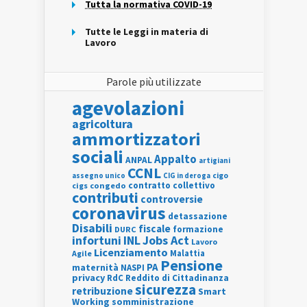
Tutta la normativa COVID-19
Tutte le Leggi in materia di
Lavoro
Parole più utilizzate
agevolazioni
agricoltura
ammortizzatori
sociali
Appalto
ANPAL
artigiani
CCNL
assegno unico
cigo
CIG in deroga
contratto collettivo
cigs
congedo
contributi
controversie
coronavirus
detassazione
Disabili
fiscale
formazione
DURC
INL
Jobs Act
infortuni
Lavoro
Licenziamento
Agile
Malattia
Pensione
PA
maternità
NASPI
privacy
RdC
Reddito di Cittadinanza
sicurezza
retribuzione
Smart
Working
somministrazione