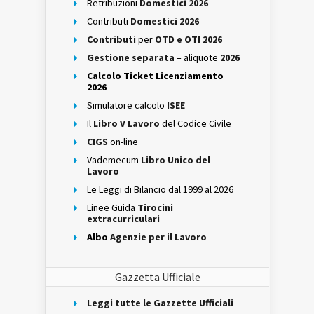
Retribuzioni
Domestici 2026
Contributi
Domestici 2026
Contributi
per
OTD e OTI 2026
Gestione separata
– aliquote
2026
Calcolo Ticket Licenziamento
2026
Simulatore calcolo
ISEE
Il
Libro V Lavoro
del Codice Civile
CIGS
on-line
Vademecum
Libro Unico del
Lavoro
Le Leggi di Bilancio dal 1999 al 2026
Linee Guida
Tirocini
extracurriculari
Albo
Agenzie per il Lavoro
Gazzetta Ufficiale
Leggi tutte le Gazzette Ufficiali