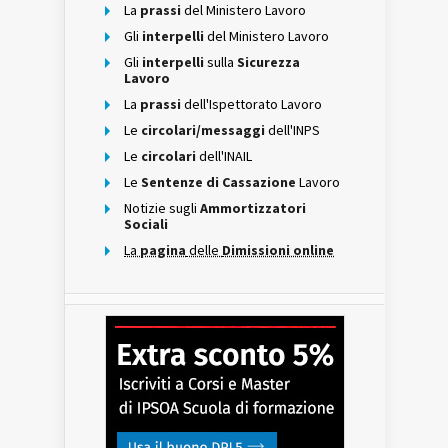
La
prassi
del Ministero Lavoro
Gli
interpelli
del Ministero Lavoro
Gli
interpelli
sulla
Sicurezza
Lavoro
La
prassi
dell'Ispettorato Lavoro
Le
circolari/messaggi
dell'INPS
Le
circolari
dell'INAIL
Le
Sentenze di Cassazione
Lavoro
Notizie sugli
Ammortizzatori
Sociali
La
pagina
delle
Dimissioni online