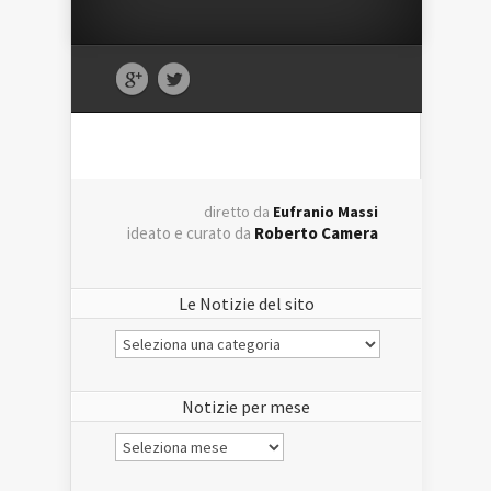
diretto da
Eufranio Massi
ideato e curato da
Roberto Camera
Le Notizie del sito
Le
Notizie
del
sito
Notizie per mese
Notizie
per
mese