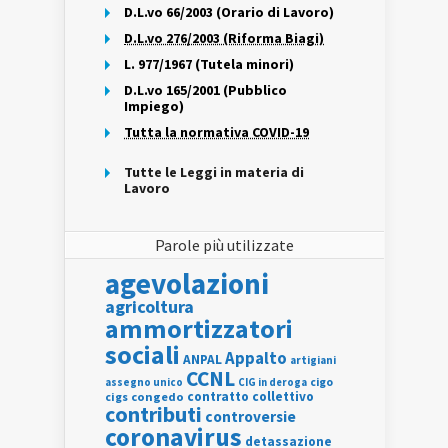
D.L.vo 66/2003 (Orario di Lavoro)
D.L.vo 276/2003 (Riforma Biagi)
L. 977/1967 (Tutela minori)
D.L.vo 165/2001 (Pubblico
Impiego)
Tutta la normativa COVID-19
Tutte le Leggi in materia di
Lavoro
Parole più utilizzate
agevolazioni
agricoltura
ammortizzatori
sociali
Appalto
ANPAL
artigiani
CCNL
assegno unico
cigo
CIG in deroga
contratto collettivo
cigs
congedo
contributi
controversie
coronavirus
detassazione