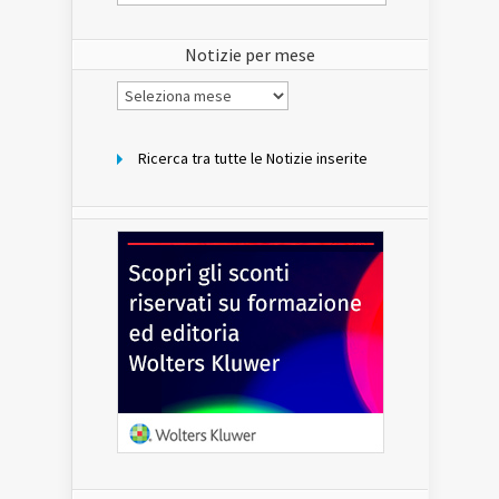
del
sito
Notizie per mese
Notizie
per
mese
Ricerca tra tutte le Notizie inserite