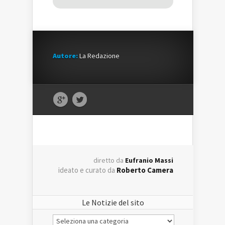
Autore:
La Redazione
diretto da
Eufranio Massi
ideato e curato da
Roberto Camera
Le Notizie del sito
Le
Notizie