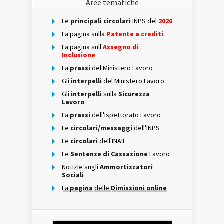
Aree tematiche
Le
principali circolari
INPS del
2026
La pagina sulla
Patente a crediti
La pagina sull'
Assegno di
Inclusione
La
prassi
del Ministero Lavoro
Gli
interpelli
del Ministero Lavoro
Gli
interpelli
sulla
Sicurezza
Lavoro
La
prassi
dell'Ispettorato Lavoro
Le
circolari/messaggi
dell'INPS
Le
circolari
dell'INAIL
Le
Sentenze di Cassazione
Lavoro
Notizie sugli
Ammortizzatori
Sociali
La
pagina
delle
Dimissioni online