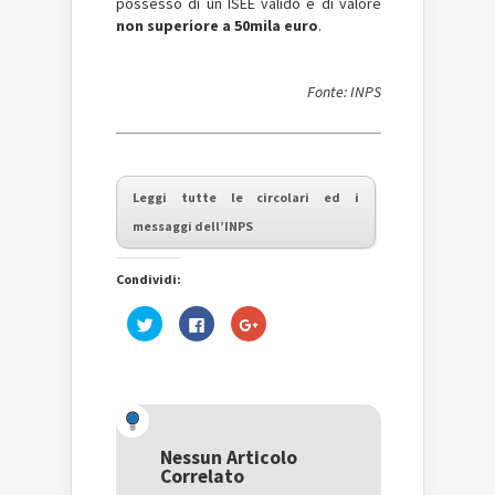
possesso di un ISEE valido e di valore
non superiore a 50mila euro
.
Fonte: INPS
Leggi tutte le circolari ed i
messaggi dell’INPS
Condividi:
Fai
Fai
Fai
clic
clic
clic
qui
per
qui
per
condividere
per
condividere
su
condividere
su
Facebook
su
Twitter
(Si
Google+
(Si
apre
(Si
apre
in
apre
in
una
in
una
nuova
una
Nessun Articolo
nuova
finestra)
nuova
Correlato
finestra)
finestra)