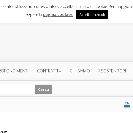
lizzato. Utilizzando questo sito si accetta l'utilizzo di cookie. Per maggiori 
leggere la
pagina cookies
.
Accetta e chiudi
ROFONDIMENTI
CONTRATTI
»
CHI SIAMO
I SOSTENITORI
025