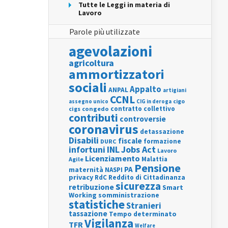
Tutte le Leggi in materia di
Lavoro
Parole più utilizzate
agevolazioni
agricoltura
ammortizzatori
sociali
Appalto
ANPAL
artigiani
CCNL
assegno unico
cigo
CIG in deroga
contratto collettivo
cigs
congedo
contributi
controversie
coronavirus
detassazione
Disabili
fiscale
formazione
DURC
INL
Jobs Act
infortuni
Lavoro
Licenziamento
Agile
Malattia
Pensione
PA
maternità
NASPI
privacy
RdC
Reddito di Cittadinanza
sicurezza
retribuzione
Smart
Working
somministrazione
statistiche
Stranieri
tassazione
Tempo determinato
Vigilanza
TFR
Welfare