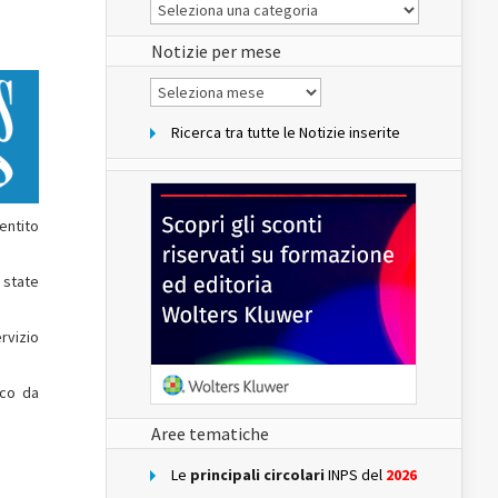
Le
Notizie
del
sito
Notizie per mese
Notizie
per
mese
Ricerca tra tutte le Notizie inserite
entito
 state
rvizio
oco da
Aree tematiche
Le
principali circolari
INPS del
2026