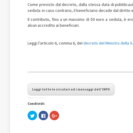
Come previsto dal decreto, dalla stessa data di pubblicazi
seduta: in caso contrario, il beneficiario decade dal diritto
Il contributo, fino a un massimo di 50 euro a seduta, è er
alcun accredito ai beneficiari.
Leggi l’articolo 6, comma 6, del
decreto del Ministro della Sa
Leggi tutte le circolari ed i messaggi dell’INPS
Condividi:
Fai
Fai
Fai
clic
clic
clic
qui
per
qui
per
condividere
per
condividere
su
condividere
su
Facebook
su