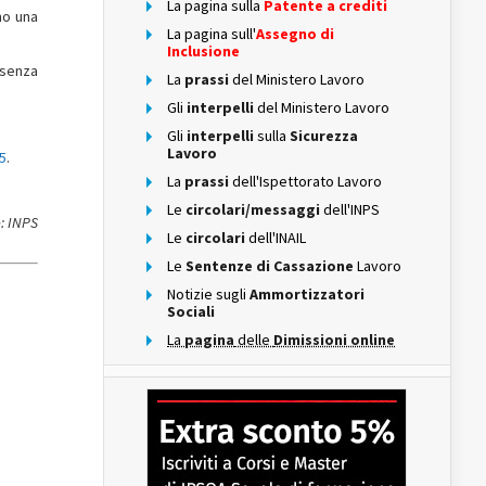
La pagina sulla
Patente a crediti
no una
La pagina sull'
Assegno di
Inclusione
 senza
La
prassi
del Ministero Lavoro
Gli
interpelli
del Ministero Lavoro
Gli
interpelli
sulla
Sicurezza
Lavoro
25
.
La
prassi
dell'Ispettorato Lavoro
Le
circolari/messaggi
dell'INPS
: INPS
Le
circolari
dell'INAIL
Le
Sentenze di Cassazione
Lavoro
Notizie sugli
Ammortizzatori
Sociali
La
pagina
delle
Dimissioni online