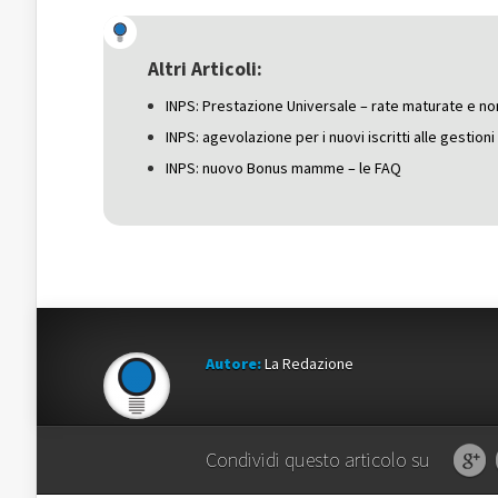
Twitter
(Si
Google+
(Si
apre
(Si
apre
in
apre
in
una
in
una
nuova
una
Altri Articoli:
nuova
finestra)
nuova
finestra)
finestra)
INPS: Prestazione Universale – rate maturate e no
INPS: agevolazione per i nuovi iscritti alle gestion
INPS: nuovo Bonus mamme – le FAQ
Autore:
La Redazione
Condividi questo articolo su