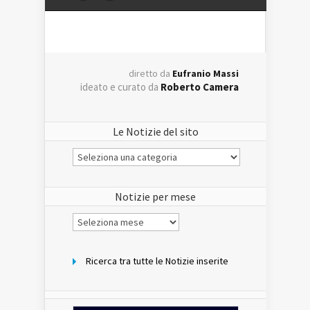
diretto da
Eufranio Massi
ideato e curato da
Roberto Camera
Le Notizie del sito
Le
Notizie
del
sito
Notizie per mese
Notizie
per
mese
Ricerca tra tutte le Notizie inserite