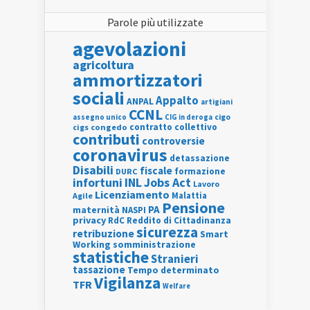
Parole più utilizzate
agevolazioni
agricoltura
ammortizzatori
sociali
Appalto
ANPAL
artigiani
CCNL
assegno unico
cigo
CIG in deroga
contratto collettivo
cigs
congedo
contributi
controversie
coronavirus
detassazione
Disabili
fiscale
formazione
DURC
INL
Jobs Act
infortuni
Lavoro
Licenziamento
Agile
Malattia
Pensione
PA
maternità
NASPI
privacy
RdC
Reddito di Cittadinanza
sicurezza
retribuzione
Smart
Working
somministrazione
statistiche
Stranieri
tassazione
Tempo determinato
Vigilanza
TFR
Welfare