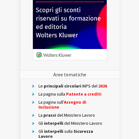
Aree tematiche
Le
principali circolari
INPS del
2026
La pagina sulla
Patente a crediti
La pagina sull'
Assegno di
Inclusione
La
prassi
del Ministero Lavoro
Gli
interpelli
del Ministero Lavoro
Gli
interpelli
sulla
Sicurezza
Lavoro