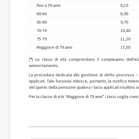
fino a 59 anni
8,10
60-64
8,90
65-69
9,70
70-74
10,40
75-79
11,20
Maggiore di 79 anni
17,50
(
*
) Le classi di età comprendono il compleanno dell’età
ammortamento.
La procedura dedicata alla gestione di detto processo – 
applicati. Tale funzione inibisce, pertanto, la notifica tele
del quinto della pensione qualora i tassi applicati risultino s
Per la classe di età “Maggiore di 79 anni” i tassi soglia coin