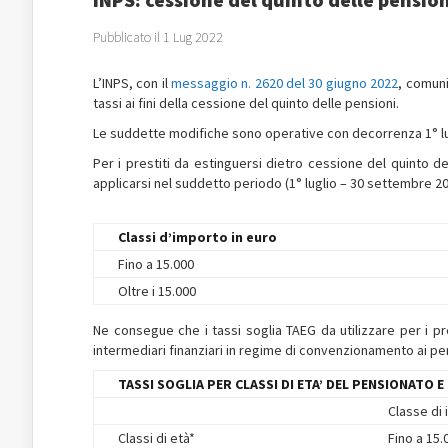
Pubblicato il 1 Lug 2022
L’INPS, con il
messaggio n. 2620 del 30 giugno 2022
, comuni
tassi ai fini della cessione del quinto delle pensioni.
Le suddette modifiche sono operative con decorrenza 1° lu
Per i prestiti da estinguersi dietro cessione del quinto de
applicarsi nel suddetto periodo (1° luglio – 30 settembre 20
Classi d’importo in euro
Fino a 15.000
Oltre i 15.000
Ne consegue che i tassi soglia TAEG da utilizzare per i pr
intermediari finanziari in regime di convenzionamento ai p
TASSI SOGLIA PER CLASSI DI ETA’ DEL PENSIONATO 
Classe di 
Classi di età*
Fino a 15.