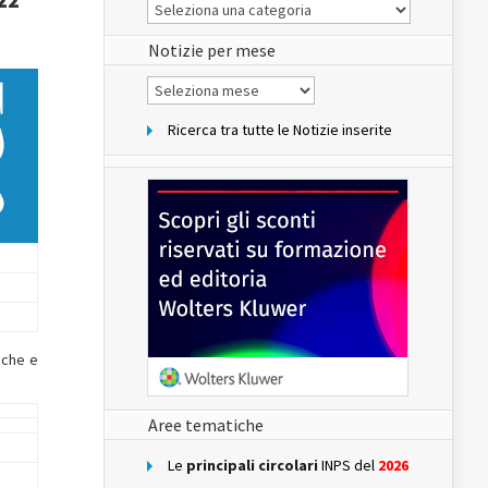
Le
Notizie
del
sito
Notizie per mese
Notizie
per
mese
Ricerca tra tutte le Notizie inserite
nche e
Aree tematiche
Le
principali circolari
INPS del
2026