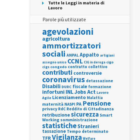
Tutte le Leggi in materia di
Lavoro
Parole più utilizzate
agevolazioni
agricoltura
ammortizzatori
sociali
Appalto
ANPAL
artigiani
CCNL
assegno unico
cigo
CIG in deroga
contratto collettivo
cigs
congedo
contributi
controversie
coronavirus
detassazione
Disabili
fiscale
formazione
DURC
INL
Jobs Act
infortuni
Lavoro
Licenziamento
Agile
Malattia
Pensione
PA
maternità
NASPI
privacy
RdC
Reddito di Cittadinanza
sicurezza
retribuzione
Smart
Working
somministrazione
statistiche
Stranieri
tassazione
Tempo determinato
Vigilanza
TFR
Welfare