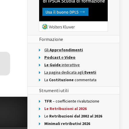
Formazione
Gli
Approfondimenti
Podcast
e
Video
Le Guide
interattive
La pagina dedicata agli
Eventi
La
Costituzione
commentata
Strumenti utili
TFR
– coefficiente rivalutazione
Le Retribuzioni al 2026
Le
Retribuzioni dal 2002 al 2026
Minimali retributivi 2026