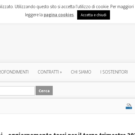
lizzato. Utilizzando questo sito si accetta l'utilizzo di cookie. Per maggiori 
leggere la
pagina cookies
.
Accetta e chiudi
ROFONDIMENTI
CONTRATTI
»
CHI SIAMO
I SOSTENITORI
ni – aggiornamento tassi per il terzo trimestre 20