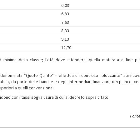
6,03
6,83
7,63
8,33
9,13
12,70
 minima della classe; l’età deve intendersi quella maturata a fine pi
denominata “Quote Quinto” – effettua un controllo “bloccante” sui nuovi
matica, da parte delle banche e degli intermediari finanziari, dei piani di c
uperiori a quelli convenzionali.
cidono con i tassi soglia usura di cui al decreto sopra citato.
Fonte