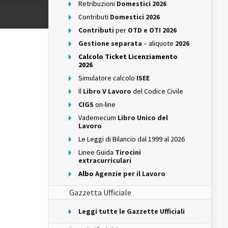
Retribuzioni
Domestici 2026
Contributi
Domestici 2026
Contributi
per
OTD e OTI 2026
Gestione separata
– aliquote
2026
Calcolo Ticket Licenziamento
2026
Simulatore calcolo
ISEE
Il
Libro V Lavoro
del Codice Civile
CIGS
on-line
Vademecum
Libro Unico del
Lavoro
Le Leggi di Bilancio dal 1999 al 2026
Linee Guida
Tirocini
extracurriculari
Albo
Agenzie per il Lavoro
Gazzetta Ufficiale
Leggi tutte le Gazzette Ufficiali