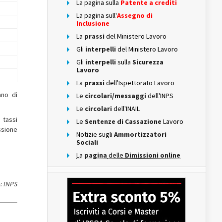
La pagina sulla
Patente a crediti
La pagina sull'
Assegno di
Inclusione
La
prassi
del Ministero Lavoro
Gli
interpelli
del Ministero Lavoro
Gli
interpelli
sulla
Sicurezza
Lavoro
La
prassi
dell'Ispettorato Lavoro
ano di
Le
circolari/messaggi
dell'INPS
Le
circolari
dell'INAIL
 tassi
Le
Sentenze di Cassazione
Lavoro
essione
Notizie sugli
Ammortizzatori
Sociali
La
pagina
delle
Dimissioni online
: INPS