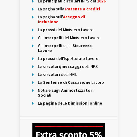
Le
principali circolari
INPS del
2026
La pagina sulla
Patente a crediti
La pagina sull'
Assegno di
Inclusione
La
prassi
del Ministero Lavoro
Gli
interpelli
del Ministero Lavoro
Gli
interpelli
sulla
Sicurezza
Lavoro
La
prassi
dell'Ispettorato Lavoro
Le
circolari/messaggi
dell'INPS
Le
circolari
dell'INAIL
Le
Sentenze di Cassazione
Lavoro
Notizie sugli
Ammortizzatori
Sociali
La
pagina
delle
Dimissioni online