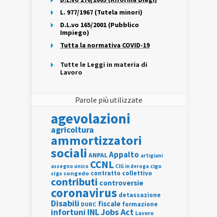
L. 977/1967 (Tutela minori)
D.L.vo 165/2001 (Pubblico
Impiego)
Tutta la normativa COVID-19
Tutte le Leggi in materia di
Lavoro
Parole più utilizzate
agevolazioni
agricoltura
ammortizzatori
sociali
Appalto
ANPAL
artigiani
CCNL
assegno unico
cigo
CIG in deroga
contratto collettivo
cigs
congedo
contributi
controversie
coronavirus
detassazione
Disabili
fiscale
formazione
DURC
INL
Jobs Act
infortuni
Lavoro