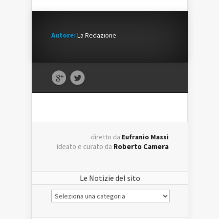
Autore:
La Redazione
diretto da
Eufranio Massi
ideato e curato da
Roberto Camera
Le Notizie del sito
Le
Notizie
del
sito