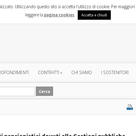
lizzato. Utilizzando questo sito si accetta l'utilizzo di cookie. Per maggiori 
leggere la
pagina cookies
.
Accetta e chiudi
ROFONDIMENTI
CONTRATTI
»
CHI SIAMO
I SOSTENITORI
ti pensionistici dovuti alle Gestioni pubbliche