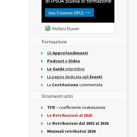
Formazione
Gli
Approfondimenti
Podcast
e
Video
Le Guide
interattive
La pagina dedicata agli
Eventi
La
Costituzione
commentata
Strumenti utili
TFR
– coefficiente rivalutazione
Le Retribuzioni al 2026
Le
Retribuzioni dal 2002 al 2026
Minimali retributivi 2026