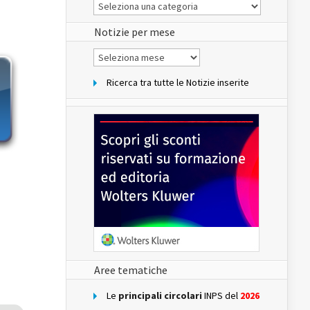
Le
Notizie
del
sito
Notizie per mese
Notizie
per
mese
Ricerca tra tutte le Notizie inserite
Aree tematiche
Le
principali circolari
INPS del
2026