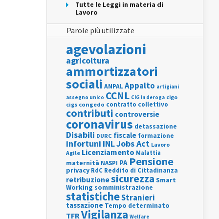
Tutte le Leggi in materia di
Lavoro
Parole più utilizzate
agevolazioni
agricoltura
ammortizzatori
sociali
Appalto
ANPAL
artigiani
CCNL
assegno unico
cigo
CIG in deroga
contratto collettivo
cigs
congedo
contributi
controversie
coronavirus
detassazione
Disabili
fiscale
formazione
DURC
INL
Jobs Act
infortuni
Lavoro
Licenziamento
Agile
Malattia
Pensione
PA
maternità
NASPI
privacy
RdC
Reddito di Cittadinanza
sicurezza
retribuzione
Smart
Working
somministrazione
statistiche
Stranieri
tassazione
Tempo determinato
Vigilanza
TFR
Welfare