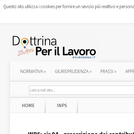
Questo sito utilizza i cookies per fornire un sevizio più reattivo e persona
NORMATIVA
»
GIURISPRUDENZA
»
PRASSI
»
APP
HOME
INPS
INPS: cir.94 – prescrizione dei contribu