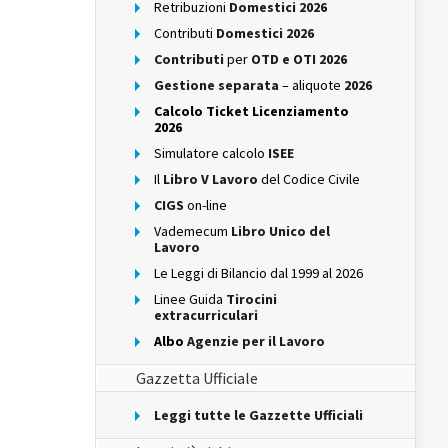
Retribuzioni
Domestici 2026
Contributi
Domestici 2026
Contributi
per
OTD e OTI 2026
Gestione separata
– aliquote
2026
Calcolo Ticket Licenziamento
2026
Simulatore calcolo
ISEE
Il
Libro V Lavoro
del Codice Civile
CIGS
on-line
Vademecum
Libro Unico del
Lavoro
Le Leggi di Bilancio dal 1999 al 2026
Linee Guida
Tirocini
extracurriculari
Albo
Agenzie per il Lavoro
Gazzetta Ufficiale
Leggi tutte le Gazzette Ufficiali