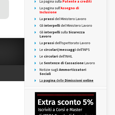
La pagina sulla
Patente a crediti
La pagina sull'
Assegno di
Inclusione
La
prassi
del Ministero Lavoro
Gli
interpelli
del Ministero Lavoro
Gli
interpelli
sulla
Sicurezza
Lavoro
La
prassi
dell'Ispettorato Lavoro
Le
circolari/messaggi
dell'INPS
Le
circolari
dell'INAIL
Le
Sentenze di Cassazione
Lavoro
Notizie sugli
Ammortizzatori
Sociali
La
pagina
delle
Dimissioni online