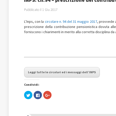
Pubblicato il 1 Giu 2017
L’Inps, con la
circolare n. 94 del 31 maggio 2017
, provvede a
prescrizione della contribuzione pensionistica dovuta all
forniscono i chiarimenti in merito alla corretta disciplina da 
Leggi tutte le circolari ed i messaggi dell’INPS
Condividi:
Fai
Fai
Fai
clic
clic
clic
qui
per
qui
per
condividere
per
condividere
su
condividere
su
Facebook
su
Twitter
(Si
Google+
(Si
apre
(Si