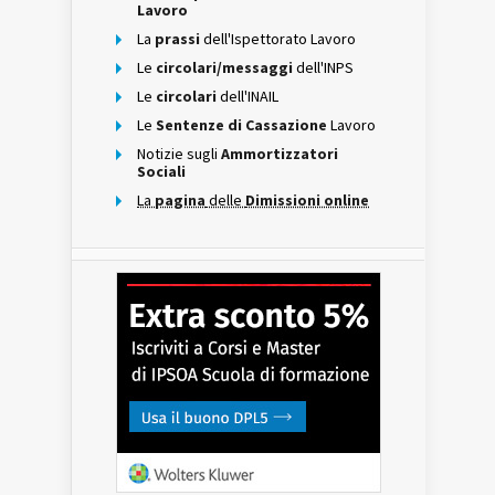
Lavoro
La
prassi
dell'Ispettorato Lavoro
Le
circolari/messaggi
dell'INPS
Le
circolari
dell'INAIL
Le
Sentenze di Cassazione
Lavoro
Notizie sugli
Ammortizzatori
Sociali
La
pagina
delle
Dimissioni online