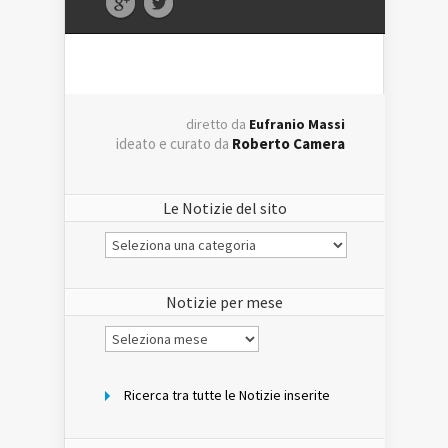
diretto da
Eufranio Massi
ideato e curato da
Roberto Camera
Le Notizie del sito
Le
Notizie
del
sito
Notizie per mese
Notizie
per
mese
Ricerca tra tutte le Notizie inserite