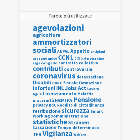
Parole più utilizzate
agevolazioni
agricoltura
ammortizzatori
sociali
Appalto
ANPAL
artigiani
CCNL
assegno unico
cigo
CIG in deroga
contratto collettivo
cigs
congedo
contributi
controversie
coronavirus
detassazione
Disabili
fiscale
formazione
DURC
INL
Jobs Act
infortuni
Lavoro
Licenziamento
Agile
Malattia
Pensione
PA
maternità
NASPI
privacy
RdC
Reddito di Cittadinanza
sicurezza
retribuzione
Smart
Working
somministrazione
statistiche
Stranieri
tassazione
Tempo determinato
Vigilanza
TFR
Welfare