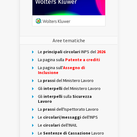
Aree tematiche
Le
principali circolari
INPS del
2026
La pagina sulla
Patente a crediti
La pagina sull'
Assegno di
Inclusione
La
prassi
del Ministero Lavoro
Gli
interpelli
del Ministero Lavoro
Gli
interpelli
sulla
Sicurezza
Lavoro
La
prassi
dell'Ispettorato Lavoro
Le
circolari/messaggi
dell'INPS
Le
circolari
dell'INAIL
Le
Sentenze di Cassazione
Lavoro