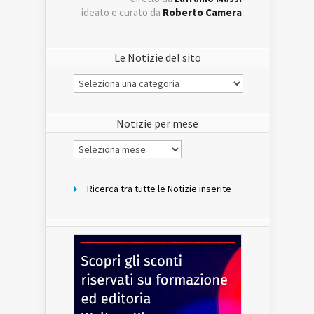
ideato e curato da
Roberto Camera
Le Notizie del sito
Le
Notizie
del
sito
Notizie per mese
Notizie
per
mese
Ricerca tra tutte le Notizie inserite