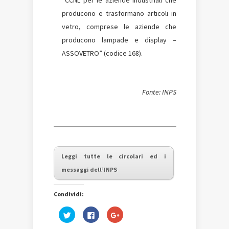
“CCNL per le aziende industriali che
producono e trasformano articoli in
vetro, comprese le aziende che
producono lampade e display –
ASSOVETRO” (codice 168).
Fonte: INPS
Leggi tutte le circolari ed i
messaggi dell’INPS
Condividi:
Fai
Fai
Fai
clic
clic
clic
qui
per
qui