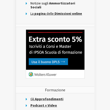
Notizie sugli
Ammortizzatori
Sociali
La
pagina
delle
Dimissioni online
Formazione
Gli
Approfondimenti
Podcast
e
Video